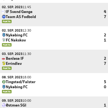
02. SEP. 2023
11:45
IF Svend Gønge
4
Team AS Fodbold
7
02. SEP. 2023
12:30
Nykøbing FC
2
FC Nakskov
1
03. SEP. 2023
11:30
Benløse IF
2
Errindlev
7
08. SEP. 2023
18:00
Tingsted/Falster
5
Nykøbing FC
0
09. SEP. 2023
10:00
Østmøn SGI
1