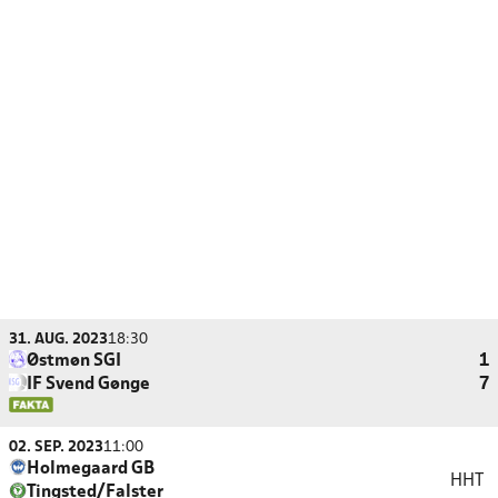
31. AUG. 2023
18:30
Østmøn SGI
1
IF Svend Gønge
7
02. SEP. 2023
11:00
Holmegaard GB
HHT
Tingsted/Falster