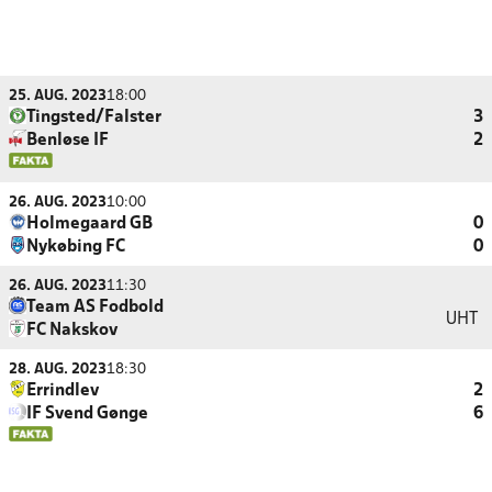
25. AUG. 2023
18:00
Tingsted/Falster
3
Benløse IF
2
26. AUG. 2023
10:00
Holmegaard GB
0
Nykøbing FC
0
26. AUG. 2023
11:30
Team AS Fodbold
UHT
FC Nakskov
28. AUG. 2023
18:30
Errindlev
2
IF Svend Gønge
6