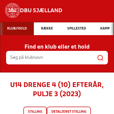
DBU SJÆLLAND
Hvad vil du søge efter?
KLUB/HOLD
RÆKKE
SPILLESTED
KAMP
INDHOLD OG NYHEDER
Find en klub eller et hold
STILLINGER, RESULTATER, KLUBBER OG
HOLD
U14 DRENGE 4 (10) EFTERÅR,
PULJE 3 (2023)
STILLING
DETALJERET STILLING