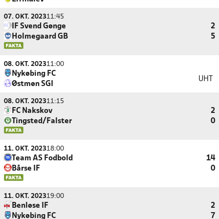
07. OKT. 2023
11:45
IF Svend Gønge
2
Holmegaard GB
5
08. OKT. 2023
11:00
Nykøbing FC
UHT
Østmøn SGI
08. OKT. 2023
11:15
FC Nakskov
2
Tingsted/Falster
0
11. OKT. 2023
18:00
Team AS Fodbold
14
Bårse IF
0
11. OKT. 2023
19:00
Benløse IF
2
Nykøbing FC
7