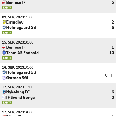
Benløse IF
5
09. SEP. 2023
11:00
Errindlev
2
Holmegaard GB
6
15. SEP. 2023
18:00
Benløse IF
1
Team AS Fodbold
10
16. SEP. 2023
10:00
Holmegaard GB
UHT
Østmøn SGI
17. SEP. 2023
11:00
Nykøbing FC
6
IF Svend Gønge
0
17. SEP. 2023
14:00