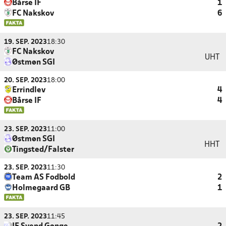
Bårse IF
1
FC Nakskov
6
19. SEP. 2023
18:30
FC Nakskov
UHT
Østmøn SGI
20. SEP. 2023
18:00
Errindlev
4
Bårse IF
4
23. SEP. 2023
11:00
Østmøn SGI
HHT
Tingsted/Falster
23. SEP. 2023
11:30
Team AS Fodbold
2
Holmegaard GB
1
23. SEP. 2023
11:45