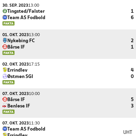
30. SEP. 2023
13:00
Tingsted/Falster
1
Team AS Fodbold
6
01. OKT. 2023
13:00
Nykøbing FC
2
Bårse IF
1
02. OKT. 2023
17:15
Errindlev
4
Østmøn SGI
0
07. OKT. 2023
10:00
Bårse IF
5
Benløse IF
3
07. OKT. 2023
11:30
Team AS Fodbold
UHT
Errindlev