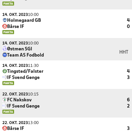
14. OKT. 2023
10:00
Holmegaard GB
4
Bårse IF
0
14. OKT. 2023
10:00
Østmøn SGI
HHT
Team AS Fodbold
14. OKT. 2023
11:30
Tingsted/Falster
4
IF Svend Gønge
3
22. OKT. 2023
10:15
FC Nakskov
6
IF Svend Gønge
2
22. OKT. 2023
13:00
Bårse IF
3