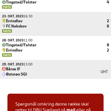
Tingsted/Falster
4
23. OKT. 2023
16:30
Errindlev
2
FC Nakskov
6
28. OKT. 2023
11:00
Tingsted/Falster
8
Errindlev
2
29. OKT. 2023
13:00
Bårse IF
UHT
Østmøn SGI
Spørgsmål omkring denne række skal
rettes til DBU Sjælland på
mail
eller på