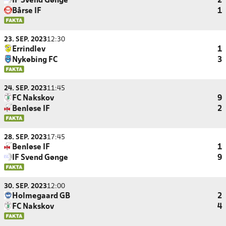
IF Svend Gønge
2
Bårse IF
1
23. SEP. 2023
12:30
Errindlev
1
Nykøbing FC
3
24. SEP. 2023
11:45
FC Nakskov
9
Benløse IF
2
28. SEP. 2023
17:45
Benløse IF
1
IF Svend Gønge
9
30. SEP. 2023
12:00
Holmegaard GB
2
FC Nakskov
4