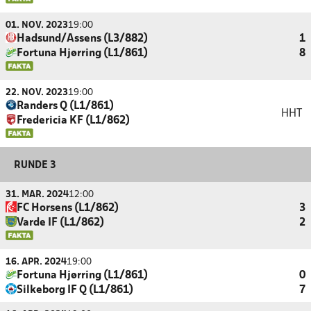
01. NOV. 2023
19:00
Hadsund/Assens (L3/882)
1
Fortuna Hjørring (L1/861)
8
22. NOV. 2023
19:00
Randers Q (L1/861)
HHT
Fredericia KF (L1/862)
RUNDE 3
31. MAR. 2024
12:00
FC Horsens (L1/862)
3
Varde IF (L1/862)
2
16. APR. 2024
19:00
Fortuna Hjørring (L1/861)
0
Silkeborg IF Q (L1/861)
7