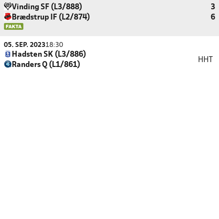
Vinding SF (L3/888)
3
Brædstrup IF (L2/874)
6
05. SEP. 2023
18:30
Hadsten SK (L3/886)
HHT
Randers Q (L1/861)