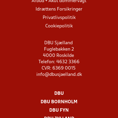
Afbud + Akut dommervagt
Idrættens Forsikringer
Privatlivspolitik
Cookiepolitik
DBU Sjælland
Fuglebakken 2
4000 Roskilde
Telefon: 4632 3366
CVR: 6369 0015
info@dbusjaelland.dk
DBU
DBU BORNHOLM
DBU FYN