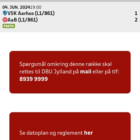
04. JUN. 2024
19:00
VSK Aarhus (L1/861)
1
AaB (L1/861)
2
Spørgsmål omkring denne række skal
rettes til DBU Jylland på
mail
eller på tlf:
8939 9999
Se datoplan og reglement
her