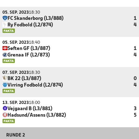
05. SEP. 2023
18:30
FC Skanderborg (L3/888)
1
Ry Fodbold (L2/874)
4
05. SEP. 2023
18:40
Søften GF (L3/887)
1
Grenaa IF (L2/873)
4
07. SEP. 2023
18:30
BK 22 (L3/887)
0
Virring Fodbold (L2/874)
4
13. SEP. 2023
18:00
Vejgaard B (L3/881)
3
Hadsund/Assens (L3/882)
5
RUNDE 2