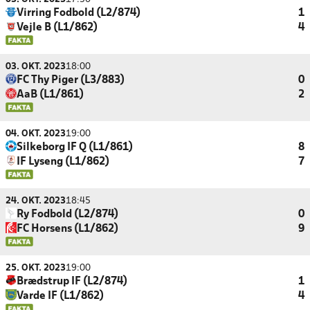
Virring Fodbold (L2/874)
1
Vejle B (L1/862)
4
03. OKT. 2023
18:00
FC Thy Piger (L3/883)
0
AaB (L1/861)
2
04. OKT. 2023
19:00
Silkeborg IF Q (L1/861)
8
IF Lyseng (L1/862)
7
24. OKT. 2023
18:45
Ry Fodbold (L2/874)
0
FC Horsens (L1/862)
9
25. OKT. 2023
19:00
Brædstrup IF (L2/874)
1
Varde IF (L1/862)
4