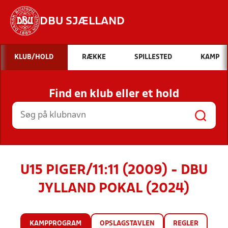
DBU SJÆLLAND
Hvad vil du søge efter?
KLUB/HOLD
RÆKKE
SPILLESTED
KAMP
INDHOLD OG NYHEDER
Find en klub eller et hold
STILLINGER, RESULTATER, KLUBBER OG
HOLD
U15 PIGER/11:11 (2009) - DBU
JYLLAND POKAL (2024)
KAMPPROGRAM
OPSLAGSTAVLEN
REGLER