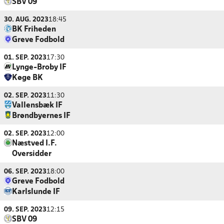
SBV 09
30. AUG. 2023
18:45
BK Friheden
Greve Fodbold
01. SEP. 2023
17:30
Lynge-Broby IF
Køge BK
02. SEP. 2023
11:30
Vallensbæk IF
Brøndbyernes IF
02. SEP. 2023
12:00
Næstved I.F.
Oversidder
06. SEP. 2023
18:00
Greve Fodbold
Karlslunde IF
09. SEP. 2023
12:15
SBV 09