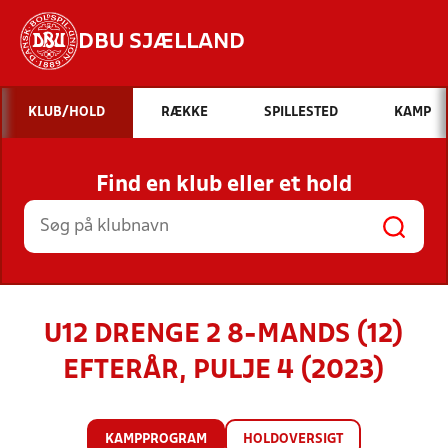
DBU SJÆLLAND
Hvad vil du søge efter?
KLUB/HOLD
RÆKKE
SPILLESTED
KAMP
INDHOLD OG NYHEDER
Find en klub eller et hold
STILLINGER, RESULTATER, KLUBBER OG
HOLD
U12 DRENGE 2 8-MANDS (12)
EFTERÅR, PULJE 4 (2023)
KAMPPROGRAM
HOLDOVERSIGT