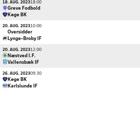
18. AUG. 2023
18:00
Greve Fodbold
Køge BK
20. AUG. 2023
10:00
Oversidder
Lynge-Broby IF
20. AUG. 2023
12:00
Næstved I.F.
Vallensbæk IF
26. AUG. 2023
09:30
Køge BK
Karlslunde IF