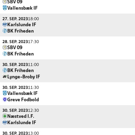
SBV 09
Vallensbæk IF
27. SEP. 2023
18:00
Karlslunde IF
BK Friheden
28. SEP. 2023
17:30
SBV 09
BK Friheden
30. SEP. 2023
11:00
BK Friheden
Lynge-Broby IF
30. SEP. 2023
11:30
Vallensbæk IF
Greve Fodbold
30. SEP. 2023
12:30
Næstved I.F.
Karlslunde IF
30. SEP. 2023
13:00