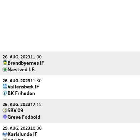
26. AUG. 2023
11:00
Brøndbyernes IF
Næstved I.F.
26. AUG. 2023
11:30
Vallensbæk IF
BK Friheden
26. AUG. 2023
12:15
SBV 09
Greve Fodbold
29. AUG. 2023
18:00
Karlslunde IF