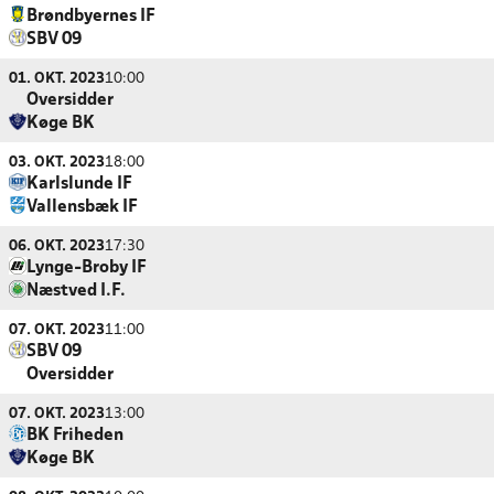
Brøndbyernes IF
SBV 09
01. OKT. 2023
10:00
Oversidder
Køge BK
03. OKT. 2023
18:00
Karlslunde IF
Vallensbæk IF
06. OKT. 2023
17:30
Lynge-Broby IF
Næstved I.F.
07. OKT. 2023
11:00
SBV 09
Oversidder
07. OKT. 2023
13:00
BK Friheden
Køge BK