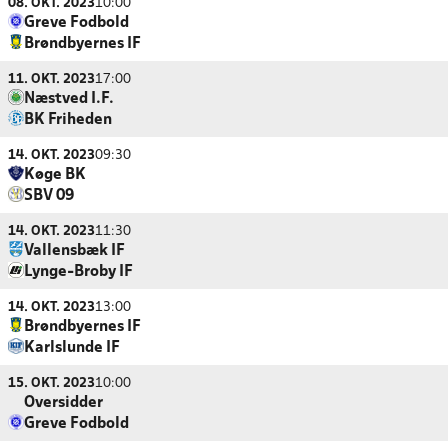
08. OKT. 2023
10:00
Greve Fodbold
Brøndbyernes IF
11. OKT. 2023
17:00
Næstved I.F.
BK Friheden
14. OKT. 2023
09:30
Køge BK
SBV 09
14. OKT. 2023
11:30
Vallensbæk IF
Lynge-Broby IF
14. OKT. 2023
13:00
Brøndbyernes IF
Karlslunde IF
15. OKT. 2023
10:00
Oversidder
Greve Fodbold