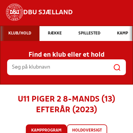
DBU SJÆLLAND
Hvad vil du søge efter?
KLUB/HOLD
RÆKKE
SPILLESTED
KAMP
INDHOLD OG NYHEDER
Find en klub eller et hold
STILLINGER, RESULTATER, KLUBBER OG
HOLD
U11 PIGER 2 8-MANDS (13)
EFTERÅR (2023)
KAMPPROGRAM
HOLDOVERSIGT