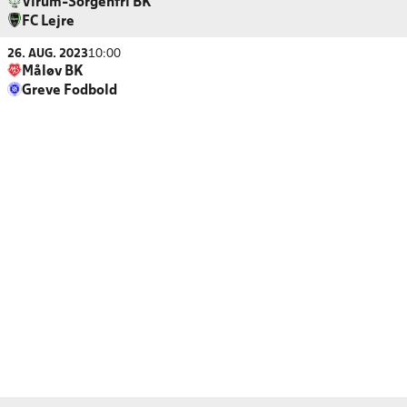
Virum-Sorgenfri BK
FC Lejre
26. AUG. 2023
10:00
Måløv BK
Greve Fodbold