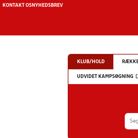
KONTAKT OS
NYHEDSBREV
KLUB/HOLD
RÆKK
UDVIDET KAMPSØGNING