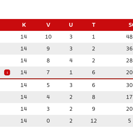
K
V
U
T
S
14
10
3
1
48
14
9
3
2
36
14
8
4
2
28
14
7
1
6
20
i
14
5
3
6
30
14
4
2
8
17
14
3
2
9
20
14
0
2
12
5