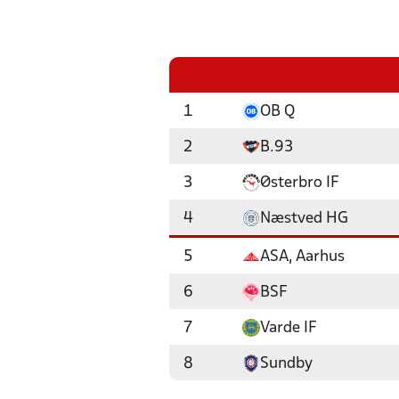
1
OB Q
2
B.93
3
Østerbro IF
4
Næstved HG
5
ASA, Aarhus
6
BSF
7
Varde IF
8
Sundby