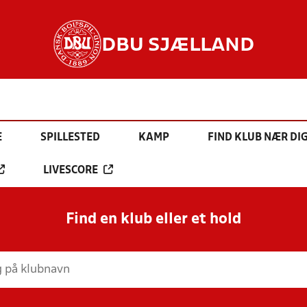
DBU SJÆLLAND
E
SPILLESTED
KAMP
FIND KLUB NÆR DI
LIVESCORE
Find en klub eller et hold