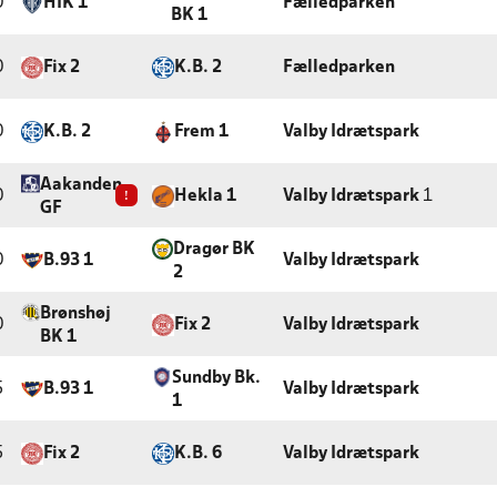
0
HIK 1
Fælledparken
BK 1
0
Fix 2
K.B. 2
Fælledparken
0
K.B. 2
Frem 1
Valby Idrætspark
Aakanden
0
!
Hekla 1
Valby Idrætspark
1
GF
Dragør BK
0
B.93 1
Valby Idrætspark
2
Brønshøj
0
Fix 2
Valby Idrætspark
BK 1
Sundby Bk.
5
B.93 1
Valby Idrætspark
1
5
Fix 2
K.B. 6
Valby Idrætspark