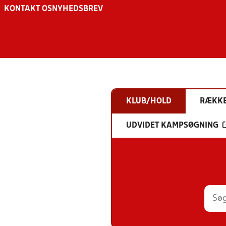
KONTAKT OS
NYHEDSBREV
KLUB/HOLD
RÆKK
UDVIDET KAMPSØGNING