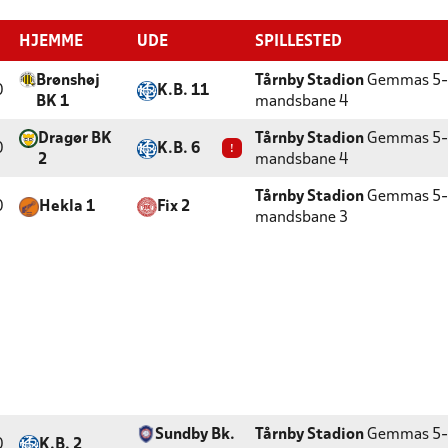
HJEMME
UDE
SPILLESTED
Brønshøj
Tårnby Stadion
Gemmas 5-
0
K.B. 11
BK 1
mandsbane 4
Dragør BK
Tårnby Stadion
Gemmas 5-
0
K.B. 6
!
2
mandsbane 4
Tårnby Stadion
Gemmas 5-
0
Hekla 1
Fix 2
mandsbane 3
Sundby Bk.
Tårnby Stadion
Gemmas 5-
0
K.B. 2