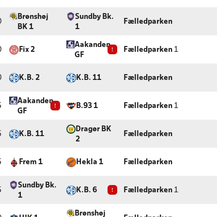
Brønshøj
Sundby Bk.
0
Fælledparken
BK 1
1
Aakanden
0
Fix 2
!
Fælledparken
1
GF
0
K.B. 2
K.B. 11
Fælledparken
Aakanden
5
!
B.93 1
Fælledparken
1
GF
Dragør BK
5
K.B. 11
Fælledparken
2
5
Frem 1
Hekla 1
Fælledparken
Sundby Bk.
5
K.B. 6
!
Fælledparken
1
1
Brønshøj