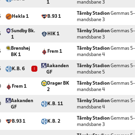
1
mandsbane 3
Tårnby Stadion
Gemmas 5-
5
Hekla 1
B.93 1
mandsbane 3
Sundby Bk.
Tårnby Stadion
Gemmas 5-
5
HIK 1
1
mandsbane 3
Brønshøj
Tårnby Stadion
Gemmas 5-
5
Frem 1
BK 1
mandsbane 4
Aakanden
Tårnby Stadion
Gemmas 5-
5
K.B. 6
!
GF
mandsbane 5
Dragør BK
Tårnby Stadion
Gemmas 5-
0
Frem 1
2
mandsbane 4
Aakanden
Tårnby Stadion
Gemmas 5-
0
K.B. 11
GF
mandsbane 4
Tårnby Stadion
Gemmas 5-
0
B.93 1
K.B. 2
mandsbane 3