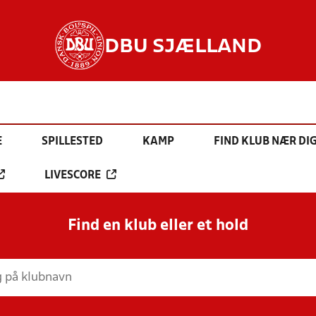
DBU SJÆLLAND
E
SPILLESTED
KAMP
FIND KLUB NÆR DI
LIVESCORE
Find en klub eller et hold