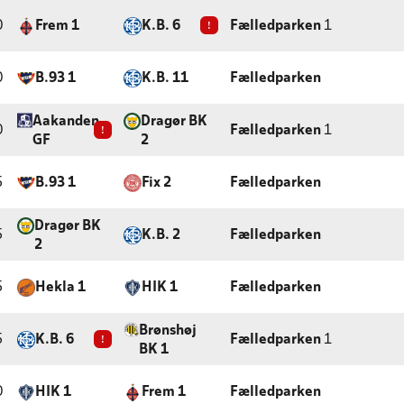
0
Frem 1
K.B. 6
!
Fælledparken
1
0
B.93 1
K.B. 11
Fælledparken
Aakanden
Dragør BK
0
!
Fælledparken
1
GF
2
5
B.93 1
Fix 2
Fælledparken
Dragør BK
5
K.B. 2
Fælledparken
2
5
Hekla 1
HIK 1
Fælledparken
Brønshøj
5
K.B. 6
!
Fælledparken
1
BK 1
0
HIK 1
Frem 1
Fælledparken