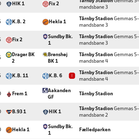
Tårnby Stadion
Gemmas 5-
0
HIK 1
Fix 2
mandsbane 3
Tårnby Stadion
Gemmas 5-
5
K.B. 2
Hekla 1
mandsbane 3
Sundby Bk.
Tårnby Stadion
Gemmas 5-
5
Fix 2
1
mandsbane 3
Dragør BK
Brønshøj
Tårnby Stadion
Gemmas 5-
5
2
BK 1
mandsbane 4
Tårnby Stadion
Gemmas 5-
5
K.B. 11
K.B. 6
!
mandsbane 4
Aakanden
0
Frem 1
Tårnby Stadion
GF
Tårnby Stadion
Gemmas 5-
0
B.93 1
HIK 1
mandsbane 2
Sundby Bk.
0
Hekla 1
Fælledparken
1