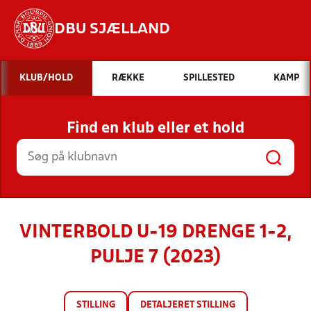
DBU SJÆLLAND
Hvad vil du søge efter?
KLUB/HOLD
RÆKKE
SPILLESTED
KAMP
INDHOLD OG NYHEDER
Find en klub eller et hold
STILLINGER, RESULTATER, KLUBBER OG
HOLD
VINTERBOLD U-19 DRENGE 1-2,
PULJE 7 (2023)
STILLING
DETALJERET STILLING