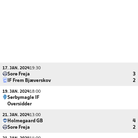
17. JAN. 2024
19:30
Sorø Freja
3
IF Frem Bjæverskov
2
19. JAN. 2024
18:00
Sørbymagle IF
Oversidder
21. JAN. 2024
13:00
Holmegaard GB
4
Sorø Freja
2