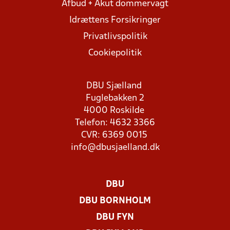
Afbud + Akut dommervagt
Idrættens Forsikringer
Privatlivspolitik
Cookiepolitik
DBU Sjælland
Fuglebakken 2
4000 Roskilde
Telefon: 4632 3366
CVR: 6369 0015
info@dbusjaelland.dk
DBU
DBU BORNHOLM
DBU FYN