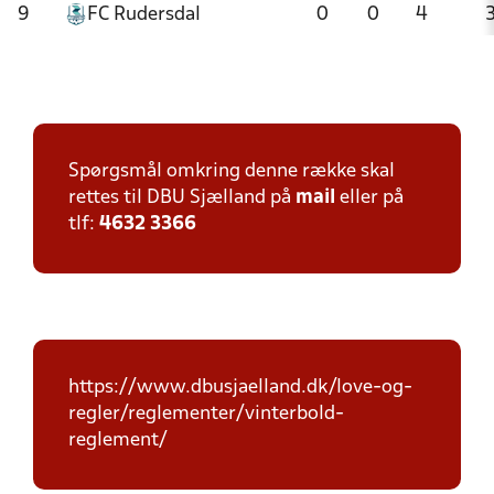
9
FC Rudersdal
0
0
4
Spørgsmål omkring denne række skal
rettes til DBU Sjælland på
mail
eller på
tlf:
4632 3366
https://www.dbusjaelland.dk/love-og-
regler/reglementer/vinterbold-
reglement/