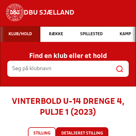
DBU SJÆLLAND
Hvad vil du søge efter?
KLUB/HOLD
RÆKKE
SPILLESTED
KAMP
INDHOLD OG NYHEDER
Find en klub eller et hold
STILLINGER, RESULTATER, KLUBBER OG
HOLD
VINTERBOLD U-14 DRENGE 4,
PULJE 1 (2023)
STILLING
DETALJERET STILLING