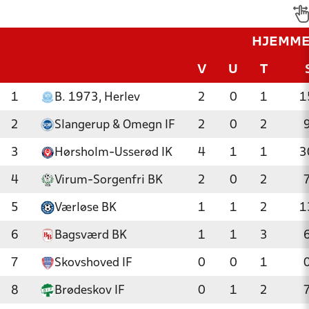
HJEMM
V
U
T
1
B. 1973, Herlev
2
0
1
1
2
Slangerup & Omegn IF
2
0
2
3
Hørsholm-Usserød IK
4
1
1
3
4
Virum-Sorgenfri BK
2
0
2
5
Værløse BK
1
1
2
1
6
Bagsværd BK
1
1
3
7
Skovshoved IF
0
0
1
8
Brødeskov IF
0
1
2