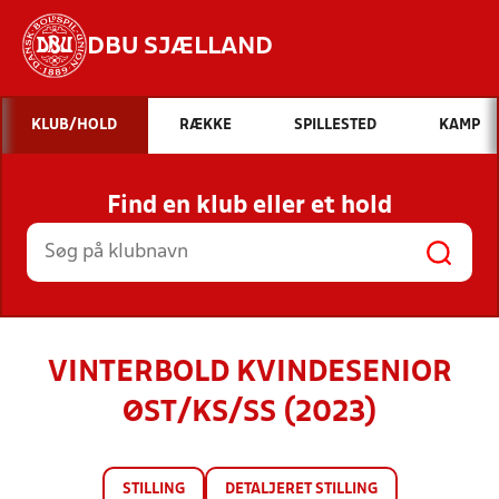
DBU SJÆLLAND
Hvad vil du søge efter?
KLUB/HOLD
RÆKKE
SPILLESTED
KAMP
INDHOLD OG NYHEDER
Find en klub eller et hold
STILLINGER, RESULTATER, KLUBBER OG
HOLD
VINTERBOLD KVINDESENIOR
ØST/KS/SS (2023)
STILLING
DETALJERET STILLING