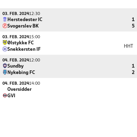
03. FEB. 2024
12:30
Herstedøster IC
1
Svogerslev BK
5
03. FEB. 2024
15:00
Ølstykke FC
HHT
Snekkersten IF
04. FEB. 2024
12:00
Sundby
1
Nykøbing FC
2
04. FEB. 2024
14:00
Oversidder
GVI