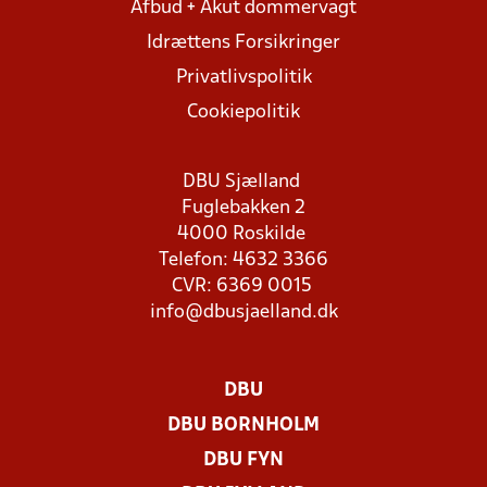
Afbud + Akut dommervagt
Idrættens Forsikringer
Privatlivspolitik
Cookiepolitik
DBU Sjælland
Fuglebakken 2
4000 Roskilde
Telefon: 4632 3366
CVR: 6369 0015
info@dbusjaelland.dk
DBU
DBU BORNHOLM
DBU FYN