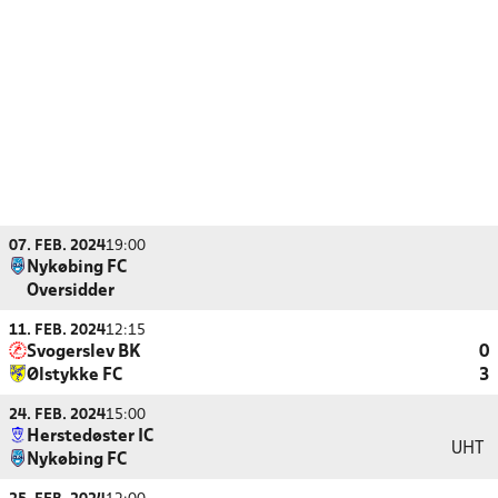
07. FEB. 2024
19:00
Nykøbing FC
Oversidder
11. FEB. 2024
12:15
Svogerslev BK
0
Ølstykke FC
3
24. FEB. 2024
15:00
Herstedøster IC
UHT
Nykøbing FC