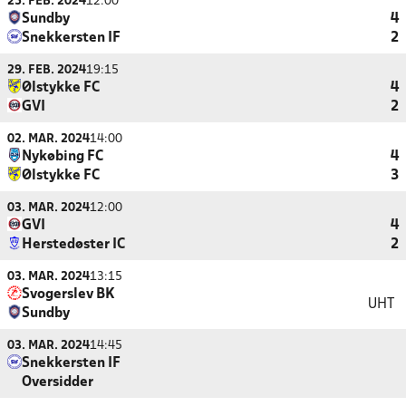
25. FEB. 2024
12:00
Sundby
4
Snekkersten IF
2
29. FEB. 2024
19:15
Ølstykke FC
4
GVI
2
02. MAR. 2024
14:00
Nykøbing FC
4
Ølstykke FC
3
03. MAR. 2024
12:00
GVI
4
Herstedøster IC
2
03. MAR. 2024
13:15
Svogerslev BK
UHT
Sundby
03. MAR. 2024
14:45
Snekkersten IF
Oversidder