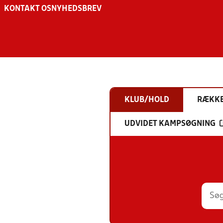
KONTAKT OS
NYHEDSBREV
KLUB/HOLD
RÆKK
UDVIDET KAMPSØGNING