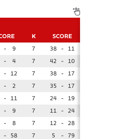
CORE
K
SCORE
P
-
9
7
38
-
11
19
-
4
7
42
-
10
18
-
12
7
38
-
17
15
-
2
7
35
-
17
12
-
11
7
24
-
19
9
-
9
7
11
-
24
5
-
8
7
12
-
28
4
-
58
7
5
-
79
0