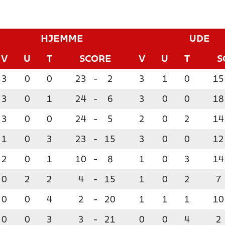
HJEMME
UDE
V
U
T
SCORE
V
U
T
S
3
0
0
23
-
2
3
1
0
15
3
0
1
24
-
6
3
0
0
18
3
0
0
24
-
5
2
0
2
14
1
0
3
23
-
15
3
0
0
12
2
0
1
10
-
8
1
0
3
14
0
2
2
4
-
15
1
0
2
7
0
0
4
2
-
20
1
1
1
10
0
0
3
3
-
21
0
0
4
2