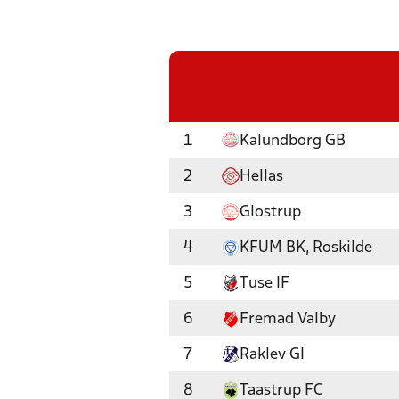
1
Kalundborg GB
2
Hellas
3
Glostrup
4
KFUM BK, Roskilde
5
Tuse IF
6
Fremad Valby
7
Raklev GI
8
Taastrup FC