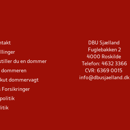
ntakt
DBU Sjælland
Fuglebakken 2
llinger
4000 Roskilde
stiller du en dommer
Telefon: 4632 3366
d dommeren
CVR: 6369 0015
info@dbusjaelland.dk
Akut dommervagt
 Forsikringer
politik
itik