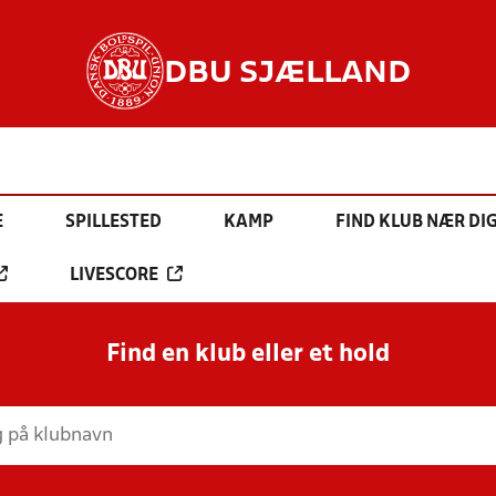
DBU SJÆLLAND
E
SPILLESTED
KAMP
FIND KLUB NÆR DI
LIVESCORE
Find en klub eller et hold