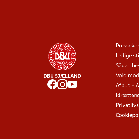
Presseko
Ledige sti
Sådan be
Vold mo
DBU SJÆLLAND
Afbud + 
Idrættens
Privatlivs
Cookiepol