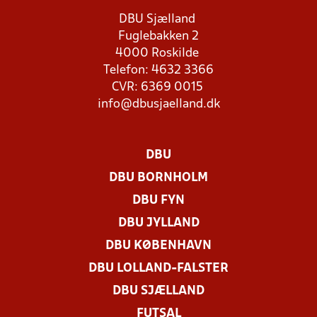
DBU Sjælland
Fuglebakken 2
4000 Roskilde
Telefon: 4632 3366
CVR: 6369 0015
info@dbusjaelland.dk
DBU
DBU BORNHOLM
DBU FYN
DBU JYLLAND
DBU KØBENHAVN
DBU LOLLAND-FALSTER
DBU SJÆLLAND
FUTSAL