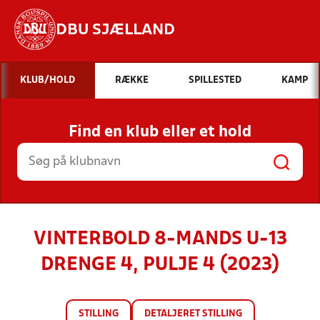
DBU SJÆLLAND
Hvad vil du søge efter?
KLUB/HOLD
RÆKKE
SPILLESTED
KAMP
INDHOLD OG NYHEDER
Find en klub eller et hold
STILLINGER, RESULTATER, KLUBBER OG
HOLD
VINTERBOLD 8-MANDS U-13
DRENGE 4, PULJE 4 (2023)
STILLING
DETALJERET STILLING