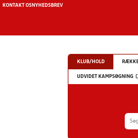
KONTAKT OS
NYHEDSBREV
KLUB/HOLD
RÆKK
UDVIDET KAMPSØGNING