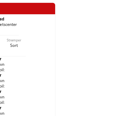
ted
ætscenter
Strømper
Sort
r
avn
il:
r
avn
il:
r
avn
il:
r
avn