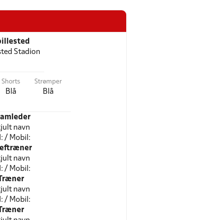
illested
ted Stadion
Shorts
Strømper
Blå
Blå
eamleder
jult navn
l: / Mobil:
eftræner
jult navn
l: / Mobil:
Træner
jult navn
l: / Mobil:
Træner