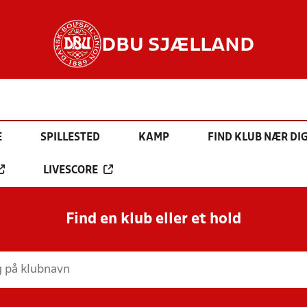
DBU SJÆLLAND
E
SPILLESTED
KAMP
FIND KLUB NÆR DI
LIVESCORE
Find en klub eller et hold