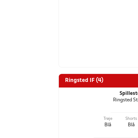
Ringsted IF (4)
Spilles
Ringsted S
Trøje
Shorts
Blå
Blå