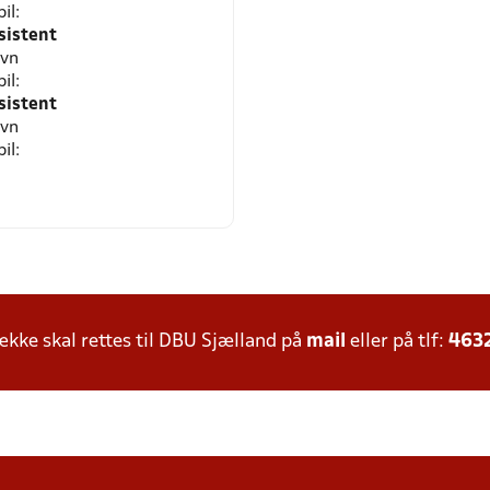
il:
sistent
avn
il:
sistent
avn
il:
ke skal rettes til DBU Sjælland på
mail
eller på tlf:
463