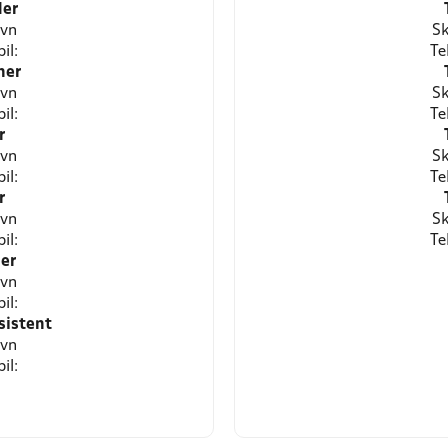
er
avn
Sk
il:
Te
ner
avn
Sk
il:
Te
r
avn
Sk
il:
Te
r
avn
Sk
il:
Te
er
avn
il:
sistent
avn
il: