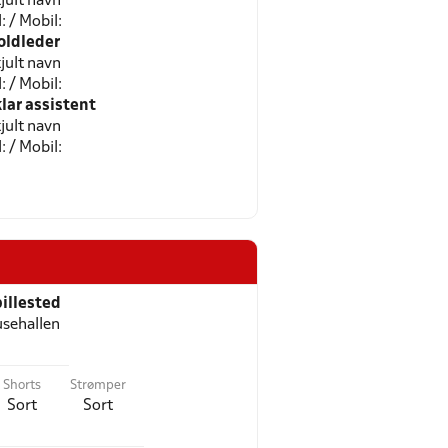
jult navn
l: / Mobil:
oldleder
jult navn
l: / Mobil:
ar assistent
jult navn
l: / Mobil:
illested
sehallen
Shorts
Strømper
Sort
Sort