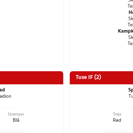
Sk
Te
H
Sk
Te
Kampkl
Sk
Te
Tuse IF (2)
ted
Sp
tadion
Tu
Strømper
Trøje
Blå
Rød