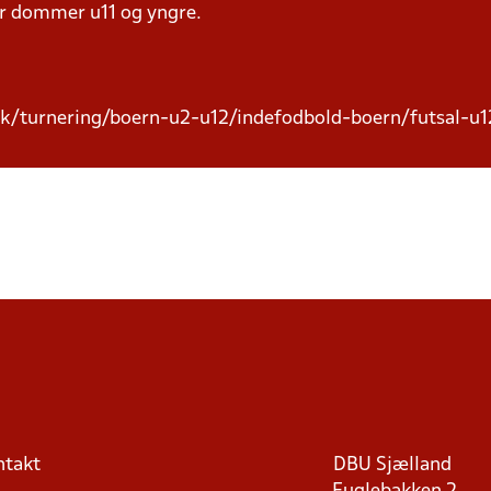
er dommer u11 og yngre.
k/turnering/boern-u2-u12/indefodbold-boern/futsal-u
ntakt
DBU Sjælland