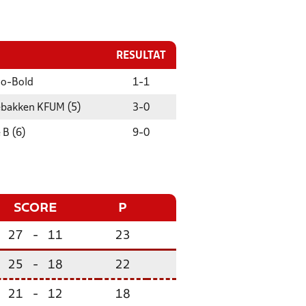
RESULTAT
io-Bold
1
-
1
ebakken KFUM (5)
3
-
0
 B (6)
9
-
0
SCORE
P
27
-
11
23
25
-
18
22
21
-
12
18