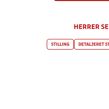
HERRER SER
STILLING
DETALJERET S