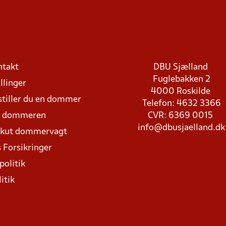
ntakt
DBU Sjælland
Fuglebakken 2
llinger
4000 Roskilde
stiller du en dommer
Telefon: 4632 3366
d dommeren
CVR: 6369 0015
info@dbusjaelland.dk
Akut dommervagt
 Forsikringer
politik
itik