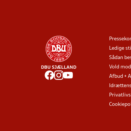
Presseko
Ledige sti
Sådan be
Vold mo
DBU SJÆLLAND
Afbud + 
Idrættens
Privatlivs
Cookiepol