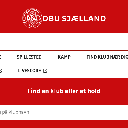
DBU SJÆLLAND
E
SPILLESTED
KAMP
FIND KLUB NÆR DI
LIVESCORE
Find en klub eller et hold