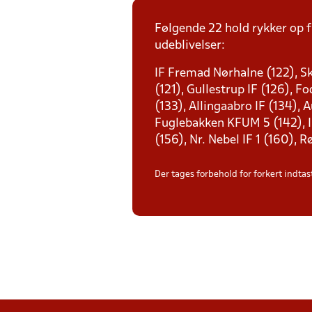
Følgende 22 hold rykker op f
udeblivelser:
IF Fremad Nørhalne (122), Sk
(121), Gullestrup IF (126), 
(133), Allingaabro IF (134),
Fuglebakken KFUM 5 (142), IF 
(156), Nr. Nebel IF 1 (160), R
Der tages forbehold for forkert indtast