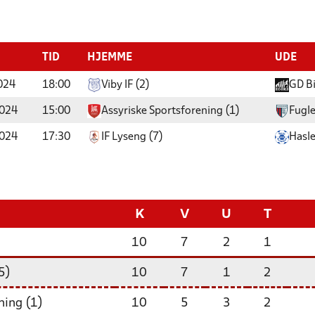
TID
HJEMME
UDE
024
18:00
Viby IF (2)
GD B
2024
15:00
Assyriske Sportsforening (1)
Fugl
2024
17:30
IF Lyseng (7)
Hasle
K
V
U
T
10
7
2
1
5)
10
7
1
2
ning (1)
10
5
3
2