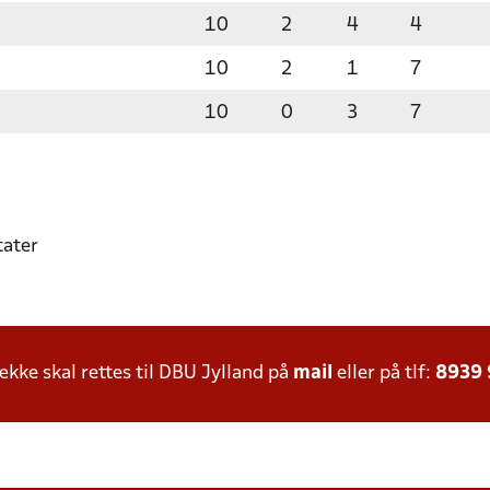
10
2
4
4
10
2
1
7
10
0
3
7
tater
ke skal rettes til DBU Jylland på
mail
eller på tlf:
8939