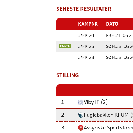
SENESTE RESULTATER
KAMPNR
DATO
244424
FRE.
21-06 2
244425
SØN.
23-06 
244423
SØN.
23-06 
STILLING
1
Viby IF (2)
2
Fuglebakken KFUM (
3
Assyriske Sportsfore