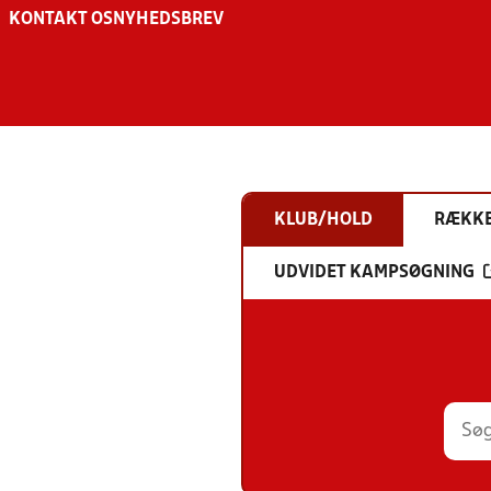
KONTAKT OS
NYHEDSBREV
KLUB/HOLD
RÆKK
UDVIDET KAMPSØGNING