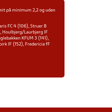
msnit på minimum 2,2 og uden
ris FC 4 (106), Struer B
), Houlbjerg/Laurbjerg IF
Fuglebakken KFUM 3 (141),
rk IF (152), Fredericia fF