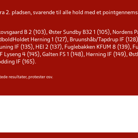
ra 2. pladsen, svarende til alle hold med et pointgenne
ovsgaard B 2 (103), Øster Sundby B32 1 (105), Nordens Pa
FodboldHoldet Herning 1 (127), Bruunshåb/Tapdrup IF (128
 Auning IF (135), HEI 2 (137), Fuglebakken KFUM 8 (139), 
Lyseng 4 (145), Galten FS 1 (148), Hørning IF (149), Østbi
ødding IF (165).
ede resultater, protester osv.