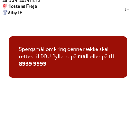
23. JUN. 2024
15:30
Horsens Freja
UHT
Viby IF
Spørgsmål omkring denne række skal
rettes til DBU Jylland på
mail
eller på tlf:
8939 9999