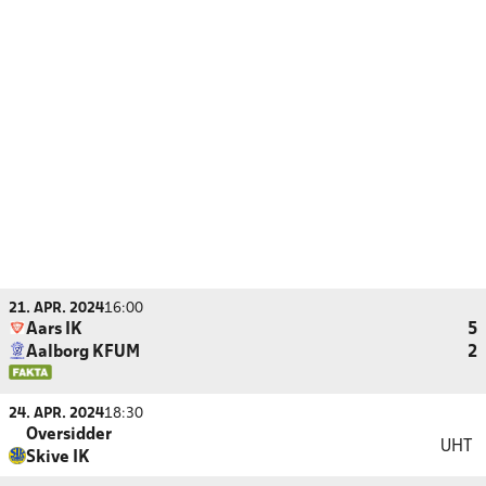
21. APR. 2024
16:00
Aars IK
5
Aalborg KFUM
2
24. APR. 2024
18:30
Oversidder
UHT
Skive IK