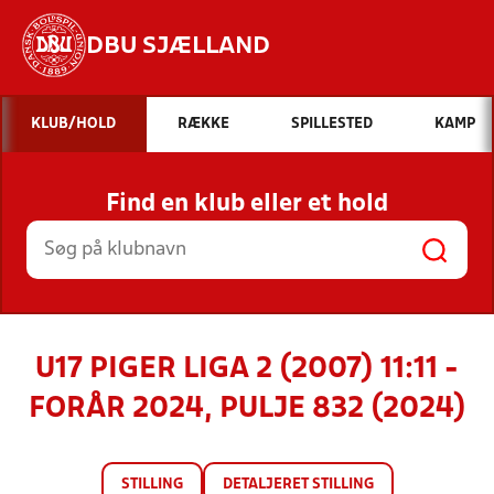
DBU SJÆLLAND
Hvad vil du søge efter?
KLUB/HOLD
RÆKKE
SPILLESTED
KAMP
INDHOLD OG NYHEDER
Find en klub eller et hold
STILLINGER, RESULTATER, KLUBBER OG
HOLD
U17 PIGER LIGA 2 (2007) 11:11 -
FORÅR 2024, PULJE 832 (2024)
STILLING
DETALJERET STILLING