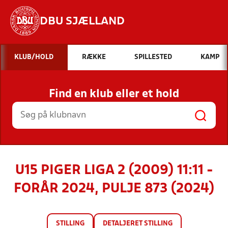
DBU SJÆLLAND
Hvad vil du søge efter?
KLUB/HOLD
RÆKKE
SPILLESTED
KAMP
INDHOLD OG NYHEDER
Find en klub eller et hold
STILLINGER, RESULTATER, KLUBBER OG
HOLD
U15 PIGER LIGA 2 (2009) 11:11 -
FORÅR 2024, PULJE 873 (2024)
STILLING
DETALJERET STILLING