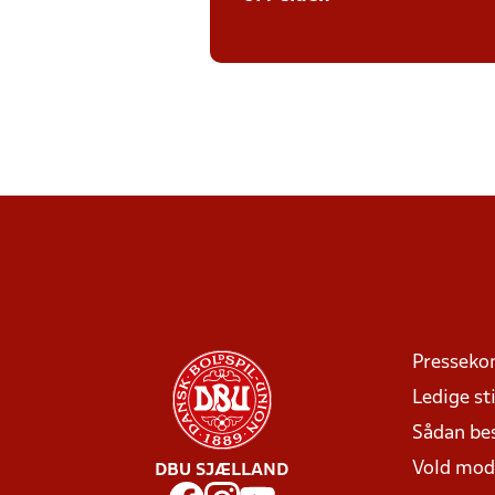
Presseko
Ledige sti
Sådan be
Vold mo
DBU SJÆLLAND