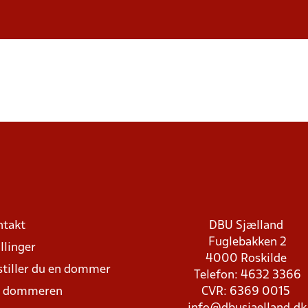
ntakt
DBU Sjælland
Fuglebakken 2
llinger
4000 Roskilde
stiller du en dommer
Telefon: 4632 3366
d dommeren
CVR: 6369 0015