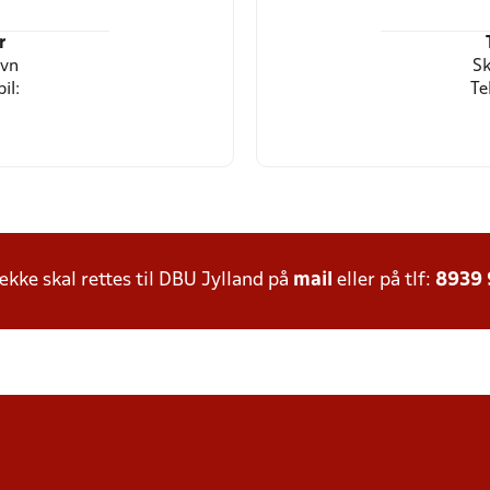
r
avn
Sk
il:
Te
ke skal rettes til DBU Jylland på
mail
eller på tlf:
8939