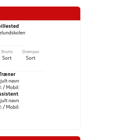
illested
elundskolen
Shorts
Strømper
Sort
Sort
Træner
jult navn
l: / Mobil:
ssistent
jult navn
l: / Mobil: