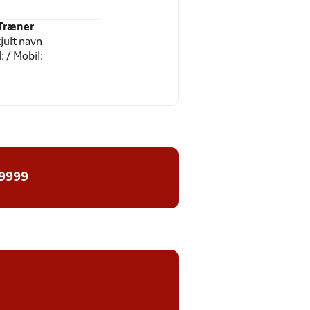
Træner
jult navn
l: / Mobil:
 9999