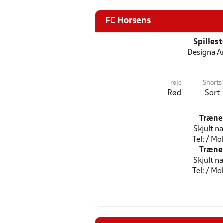
FC Horsens
Spilles
Designa A
Trøje
Shorts
Rød
Sort
Træne
Skjult n
Tel: / Mob
Træne
Skjult n
Tel: / Mob