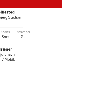
illested
jerg Stadion
Shorts
Strømper
Sort
Gul
Træner
jult navn
l: / Mobil: