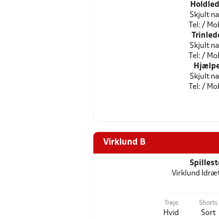
Holdled
Skjult n
Tel: / Mob
Trinled
Skjult n
Tel: / Mob
Hjælpe
Skjult n
Tel: / Mob
Virklund B
Spilles
Virklund Idr
Trøje
Shorts
Hvid
Sort