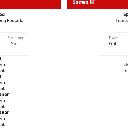
Samsø IK
ted
Sp
seng Fodbold
Traneb
Strømper
Trøje
Sort
Gul
r
avn
Sk
il:
Te
r
avn
il:
æner
avn
il:
æner
avn
il: