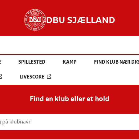
DBU SJÆLLAND
E
SPILLESTED
KAMP
FIND KLUB NÆR DI
LIVESCORE
Find en klub eller et hold