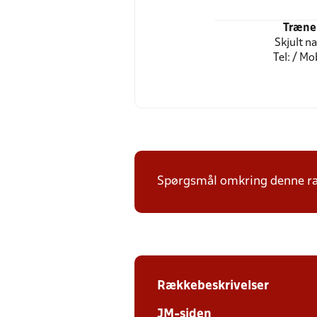
Træne
Skjult n
Tel: / Mob
Spørgsmål omkring denne ræk
Rækkebeskrivelser
JM-siden