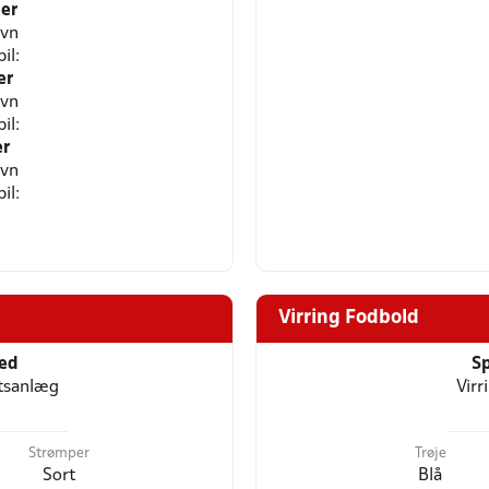
er
avn
il:
er
avn
il:
r
avn
il:
Virring Fodbold
ted
Sp
ætsanlæg
Virr
Strømper
Trøje
Sort
Blå