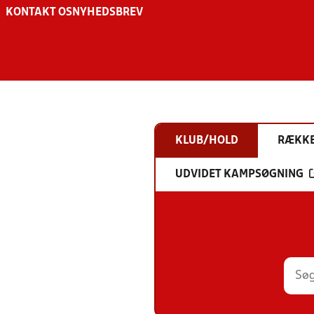
KONTAKT OS
NYHEDSBREV
KLUB/HOLD
RÆKK
UDVIDET KAMPSØGNING