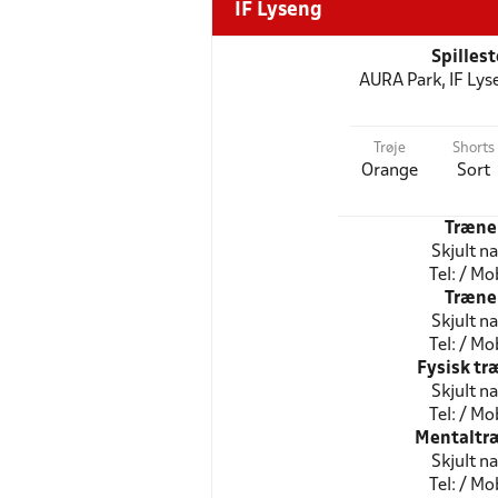
IF Lyseng
Spilles
AURA Park, IF Ly
Trøje
Shorts
Orange
Sort
Træne
Skjult n
Tel: / Mob
Træne
Skjult n
Tel: / Mob
Fysisk tr
Skjult n
Tel: / Mob
Mentaltr
Skjult n
Tel: / Mob