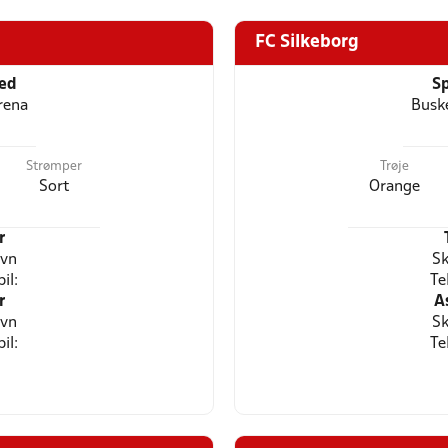
FC Silkeborg
ted
Sp
rena
Busk
Strømper
Trøje
Sort
Orange
r
avn
Sk
il:
Te
r
A
avn
Sk
il:
Te