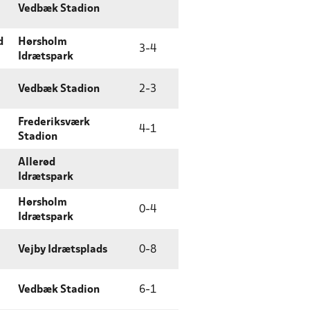
Vedbæk Stadion
d
Hørsholm
3
-
4
Idrætspark
Vedbæk Stadion
2
-
3
Frederiksværk
4
-
1
Stadion
Allerød
Idrætspark
Hørsholm
0
-
4
Idrætspark
Vejby Idrætsplads
0
-
8
Vedbæk Stadion
6
-
1