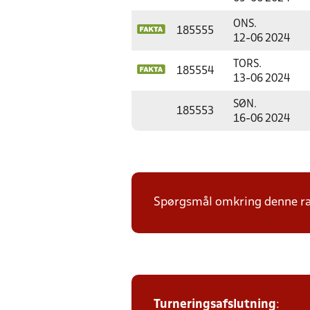
ONS.
185555
12-06 2024
TORS.
185554
13-06 2024
SØN.
185553
16-06 2024
Spørgsmål omkring denne ræk
Turneringsafslutning
: