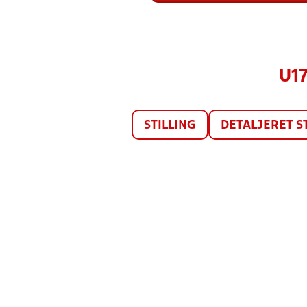
U17
STILLING
DETALJERET S