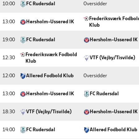
10:00
FC Rudersdal
Oversidder
Frederiksværk Fodbol
13:00
Hørsholm-Usserød IK
Klub
19:00
FC Rudersdal
Hørsholm-Usserød IK
Frederiksværk Fodbold
12:30
VTF (Vejby/Tisvilde)
Klub
12:00
Allerød Fodbold Klub
Oversidder
13:00
Hørsholm-Usserød IK
FC Rudersdal
18:30
VTF (Vejby/Tisvilde)
Hørsholm-Usserød IK
14:00
FC Rudersdal
Allerød Fodbold Klub