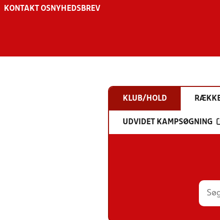
KONTAKT OS
NYHEDSBREV
KLUB/HOLD
RÆKK
UDVIDET KAMPSØGNING