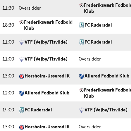
Frederiksværk Fodbol
11:30
Oversidder
Klub
Frederiksværk Fodbold
18:30
FC Rudersdal
Klub
11:00
VTF (Vejby/Tisvilde)
FC Rudersdal
11:00
VTF (Vejby/Tisvilde)
Oversidder
13:00
Hørsholm-Usserød IK
Allerød Fodbold Klub
Frederiksværk Fodbol
12:00
Allerød Fodbold Klub
Klub
14:00
FC Rudersdal
VTF (Vejby/Tisvilde)
13:00
Hørsholm-Usserød IK
Oversidder