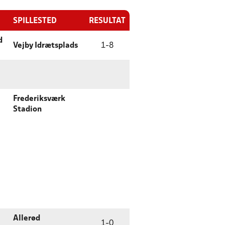
SPILLESTED
RESULTAT
d
Vejby Idrætsplads
1
-
8
Frederiksværk
Stadion
Allerød
1
-
0