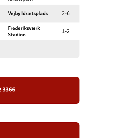
Vejby Idrætsplads
2
-
6
Frederiksværk
1
-
2
Stadion
2 3366