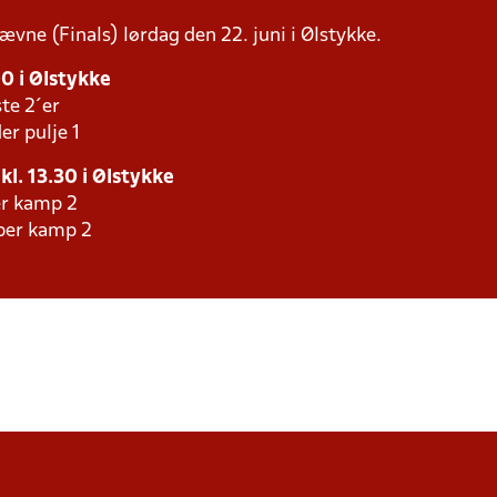
tævne (Finals) lørdag den 22. juni i Ølstykke.
00 i Ølstykke
te 2´er
er pulje 1
 kl. 13.30 i Ølstykke
er kamp 2
aber kamp 2