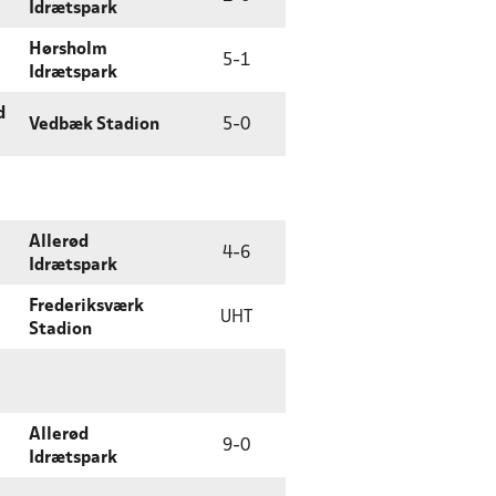
Idrætspark
Hørsholm
5
-
1
Idrætspark
d
Vedbæk Stadion
5
-
0
Allerød
4
-
6
Idrætspark
Frederiksværk
UHT
Stadion
Allerød
9
-
0
Idrætspark