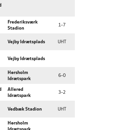
d
Frederiksværk
1
-
7
Stadion
Vejby Idrætsplads
UHT
Vejby Idrætsplads
Hørsholm
6
-
0
Idrætspark
d
Allerød
3
-
2
Idrætspark
Vedbæk Stadion
UHT
Hørsholm
Idrætspark