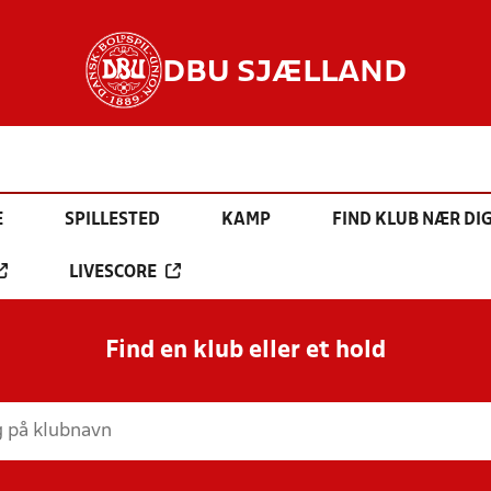
DBU SJÆLLAND
E
SPILLESTED
KAMP
FIND KLUB NÆR DI
LIVESCORE
Find en klub eller et hold