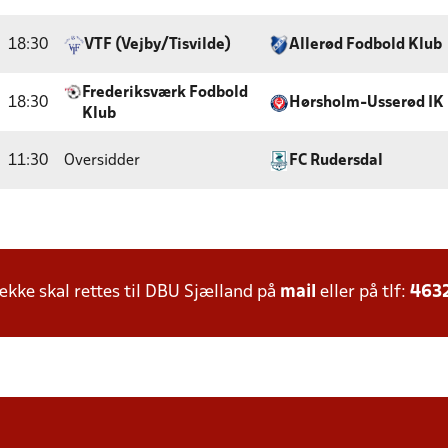
18:30
VTF (Vejby/Tisvilde)
Allerød Fodbold Klub
Frederiksværk Fodbold
18:30
Hørsholm-Usserød IK
Klub
11:30
Oversidder
FC Rudersdal
ke skal rettes til DBU Sjælland på
mail
eller på tlf:
463