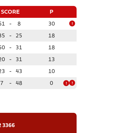
SCORE
P
51
-
8
30
!
35
-
25
18
50
-
31
18
20
-
31
13
23
-
43
10
7
-
48
0
!
!
2 3366