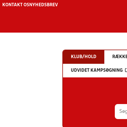
KONTAKT OS
NYHEDSBREV
KLUB/HOLD
RÆKK
UDVIDET KAMPSØGNING