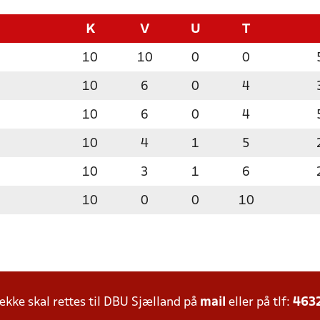
K
V
U
T
10
10
0
0
10
6
0
4
10
6
0
4
10
4
1
5
10
3
1
6
10
0
0
10
ke skal rettes til DBU Sjælland på
mail
eller på tlf:
463