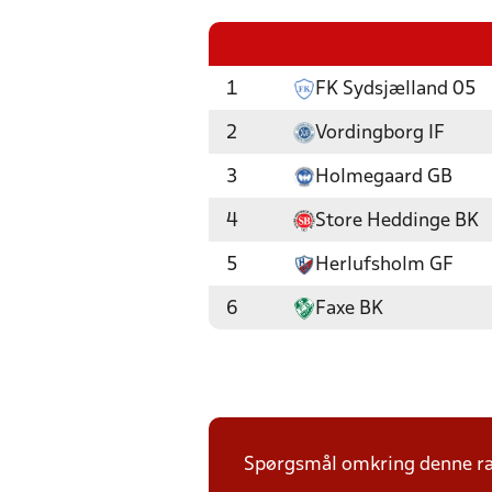
1
FK Sydsjælland 05
2
Vordingborg IF
3
Holmegaard GB
4
Store Heddinge BK
5
Herlufsholm GF
6
Faxe BK
Spørgsmål omkring denne ræk