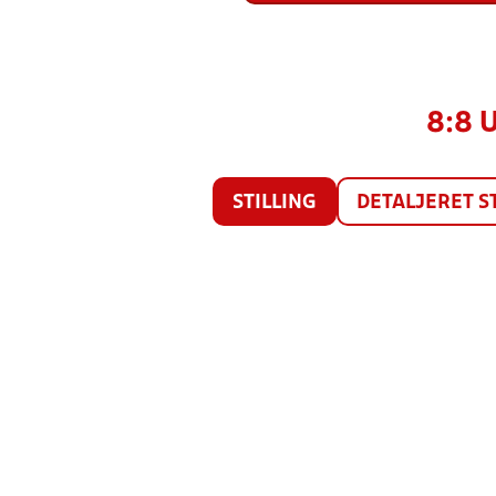
8:8 
STILLING
DETALJERET S