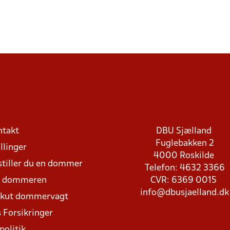
ntakt
DBU Sjælland
Fuglebakken 2
llinger
4000 Roskilde
stiller du en dommer
Telefon: 4632 3366
d dommeren
CVR: 6369 0015
info@dbusjaelland.dk
Akut dommervagt
 Forsikringer
politik