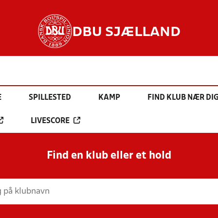
DBU SJÆLLAND
E
SPILLESTED
KAMP
FIND KLUB NÆR DI
LIVESCORE
Find en klub eller et hold