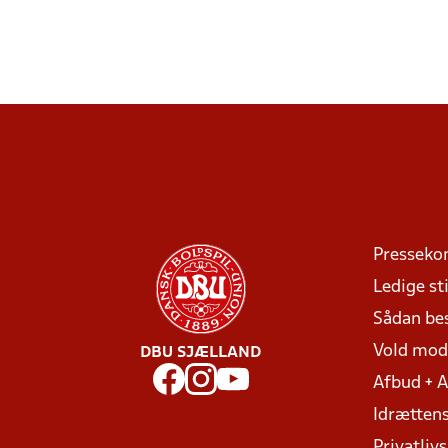
Presseko
Ledige sti
Sådan be
Vold mo
DBU SJÆLLAND
Afbud + 
Idrættens
Privatlivs