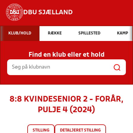
DBU SJÆLLAND
Hvad vil du søge efter?
KLUB/HOLD
RÆKKE
SPILLESTED
KAMP
INDHOLD OG NYHEDER
Find en klub eller et hold
STILLINGER, RESULTATER, KLUBBER OG
HOLD
8:8 KVINDESENIOR 2 - FORÅR,
PULJE 4 (2024)
STILLING
DETALJERET STILLING