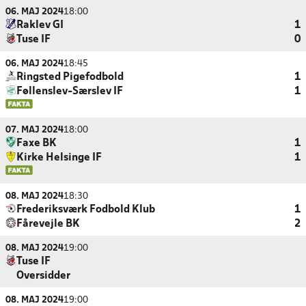
06. MAJ 2024
18:00
Raklev GI
1
Tuse IF
0
06. MAJ 2024
18:45
Ringsted Pigefodbold
1
Føllenslev-Særslev IF
1
07. MAJ 2024
18:00
Faxe BK
1
Kirke Helsinge IF
1
08. MAJ 2024
18:30
Frederiksværk Fodbold Klub
1
Fårevejle BK
2
08. MAJ 2024
19:00
Tuse IF
Oversidder
08. MAJ 2024
19:00