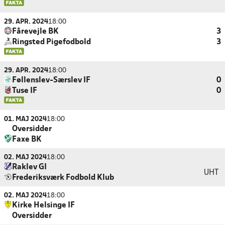
29. APR. 2024
18:00
Fårevejle BK
3
Ringsted Pigefodbold
3
29. APR. 2024
18:00
Føllenslev-Særslev IF
0
Tuse IF
0
01. MAJ 2024
18:00
Oversidder
Faxe BK
02. MAJ 2024
18:00
Raklev GI
UHT
Frederiksværk Fodbold Klub
02. MAJ 2024
18:00
Kirke Helsinge IF
Oversidder