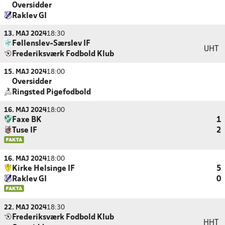
Oversidder
Raklev GI
13. MAJ 2024
18:30
Føllenslev-Særslev IF
UHT
Frederiksværk Fodbold Klub
15. MAJ 2024
18:00
Oversidder
Ringsted Pigefodbold
16. MAJ 2024
18:00
Faxe BK
1
Tuse IF
2
16. MAJ 2024
18:00
Kirke Helsinge IF
5
Raklev GI
0
22. MAJ 2024
18:30
Frederiksværk Fodbold Klub
HHT