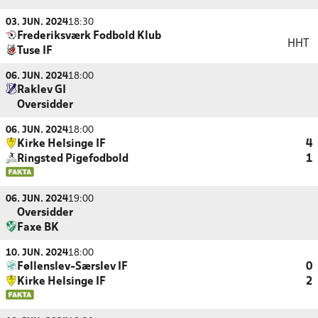
03. JUN. 2024
18:30
Frederiksværk Fodbold Klub
HHT
Tuse IF
06. JUN. 2024
18:00
Raklev GI
Oversidder
06. JUN. 2024
18:00
Kirke Helsinge IF
4
Ringsted Pigefodbold
1
06. JUN. 2024
19:00
Oversidder
Faxe BK
10. JUN. 2024
18:00
Føllenslev-Særslev IF
0
Kirke Helsinge IF
2