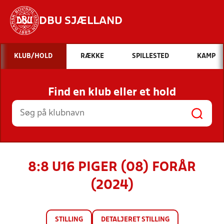
DBU SJÆLLAND
Hvad vil du søge efter?
KLUB/HOLD
RÆKKE
SPILLESTED
KAMP
INDHOLD OG NYHEDER
Find en klub eller et hold
STILLINGER, RESULTATER, KLUBBER OG
HOLD
8:8 U16 PIGER (08) FORÅR
(2024)
STILLING
DETALJERET STILLING