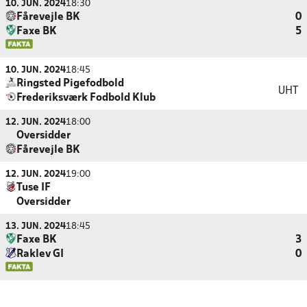
10. JUN. 2024
18:30
Fårevejle BK
0
Faxe BK
5
10. JUN. 2024
18:45
Ringsted Pigefodbold
UHT
Frederiksværk Fodbold Klub
12. JUN. 2024
18:00
Oversidder
Fårevejle BK
12. JUN. 2024
19:00
Tuse IF
Oversidder
13. JUN. 2024
18:45
Faxe BK
3
Raklev GI
0