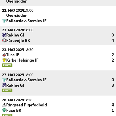
Oversidder
22. MAJ 2024
19:00
Oversidder
Føllenslev-Særslev IF
23. MAJ 2024
18:00
Raklev GI
0
Fårevejle BK
4
23. MAJ 2024
18:30
Tuse IF
2
Kirke Helsinge IF
2
27. MAJ 2024
18:00
Føllenslev-Særslev IF
0
Raklev GI
3
28. MAJ 2024
18:45
Ringsted Pigefodbold
4
Faxe BK
1