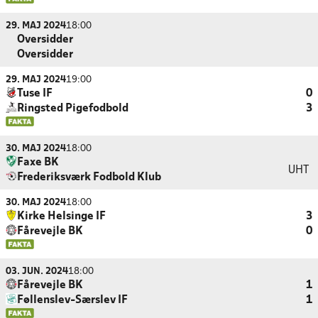
29. MAJ 2024
18:00
Oversidder
Oversidder
29. MAJ 2024
19:00
Tuse IF
0
Ringsted Pigefodbold
3
30. MAJ 2024
18:00
Faxe BK
UHT
Frederiksværk Fodbold Klub
30. MAJ 2024
18:00
Kirke Helsinge IF
3
Fårevejle BK
0
03. JUN. 2024
18:00
Fårevejle BK
1
Føllenslev-Særslev IF
1