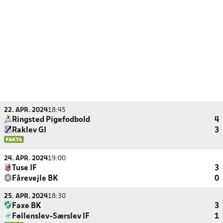
22. APR. 2024
18:45
Ringsted Pigefodbold
4
Raklev GI
3
24. APR. 2024
19:00
Tuse IF
3
Fårevejle BK
0
25. APR. 2024
18:30
Faxe BK
3
Føllenslev-Særslev IF
1