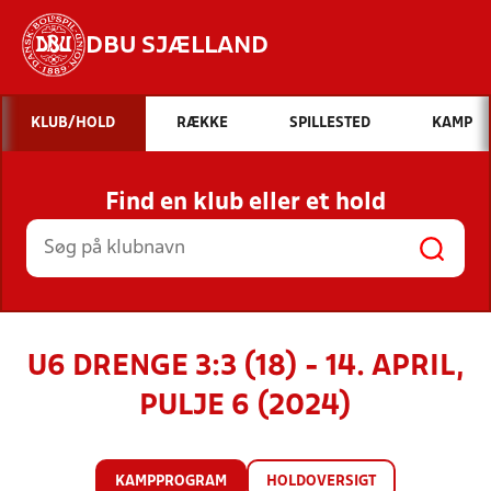
DBU SJÆLLAND
Hvad vil du søge efter?
KLUB/HOLD
RÆKKE
SPILLESTED
KAMP
INDHOLD OG NYHEDER
Find en klub eller et hold
STILLINGER, RESULTATER, KLUBBER OG
HOLD
U6 DRENGE 3:3 (18) - 14. APRIL,
PULJE 6 (2024)
KAMPPROGRAM
HOLDOVERSIGT