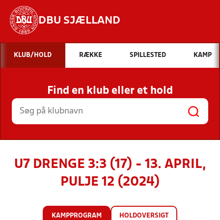
DBU SJÆLLAND
Hvad vil du søge efter?
KLUB/HOLD
RÆKKE
SPILLESTED
KAMP
INDHOLD OG NYHEDER
Find en klub eller et hold
STILLINGER, RESULTATER, KLUBBER OG
HOLD
U7 DRENGE 3:3 (17) - 13. APRIL,
PULJE 12 (2024)
KAMPPROGRAM
HOLDOVERSIGT