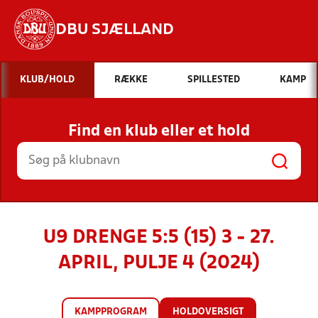
DBU SJÆLLAND
Hvad vil du søge efter?
KLUB/HOLD
RÆKKE
SPILLESTED
KAMP
INDHOLD OG NYHEDER
Find en klub eller et hold
STILLINGER, RESULTATER, KLUBBER OG
HOLD
U9 DRENGE 5:5 (15) 3 - 27.
APRIL, PULJE 4 (2024)
KAMPPROGRAM
HOLDOVERSIGT