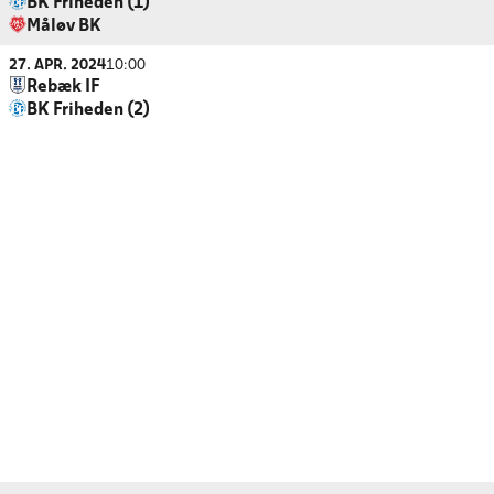
BK Friheden (1)
Måløv BK
27. APR. 2024
10:00
Rebæk IF
BK Friheden (2)