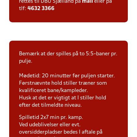
rettes til DBU Sjælland på
mail
eller på
tlf:
4632 3366
Bemærk at der spilles på to 5:5-baner pr.
pulje.
Mødetid: 20 minutter før puljen starter.
Førstnævnte hold stiller træner som
kvalificeret bane/kampleder.
Husk at det er vigtigt at I stiller hold
efter det tilmeldte niveau.
Spilletid 2x7 min pr. kamp.
Ved udeblivelser eller evt.
oversidderpladser bedes I aftale på