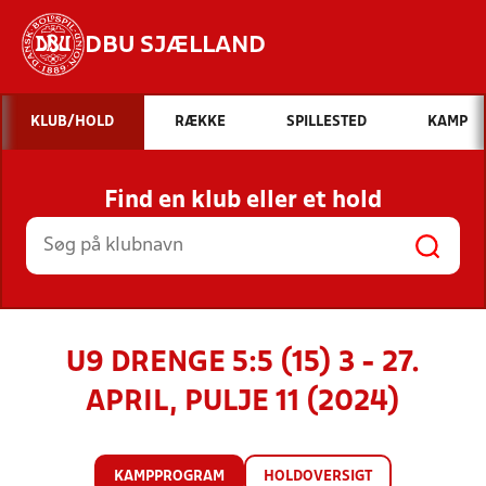
DBU SJÆLLAND
Hvad vil du søge efter?
KLUB/HOLD
RÆKKE
SPILLESTED
KAMP
INDHOLD OG NYHEDER
Find en klub eller et hold
STILLINGER, RESULTATER, KLUBBER OG
HOLD
U9 DRENGE 5:5 (15) 3 - 27.
APRIL, PULJE 11 (2024)
KAMPPROGRAM
HOLDOVERSIGT