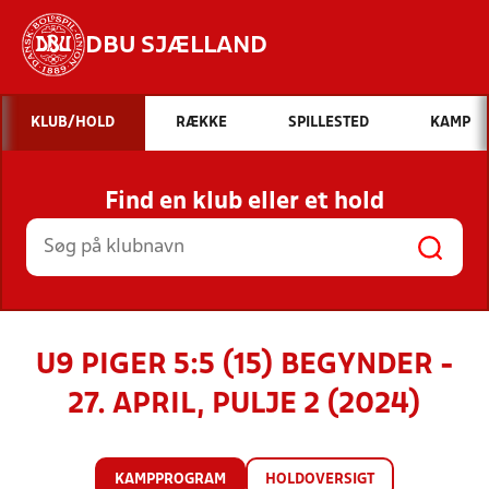
DBU SJÆLLAND
Hvad vil du søge efter?
KLUB/HOLD
RÆKKE
SPILLESTED
KAMP
INDHOLD OG NYHEDER
Find en klub eller et hold
STILLINGER, RESULTATER, KLUBBER OG
HOLD
U9 PIGER 5:5 (15) BEGYNDER -
27. APRIL, PULJE 2 (2024)
KAMPPROGRAM
HOLDOVERSIGT