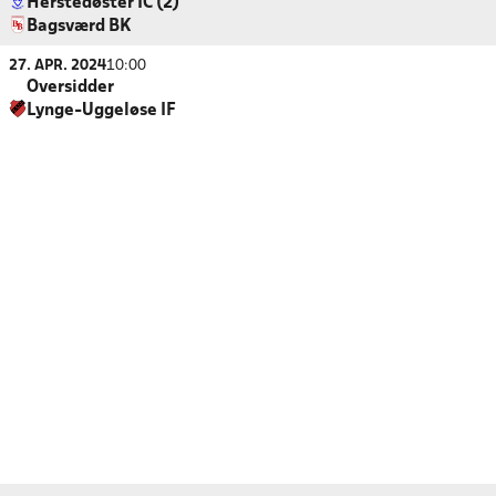
Herstedøster IC (2)
Bagsværd BK
27. APR. 2024
10:00
Oversidder
Lynge-Uggeløse IF