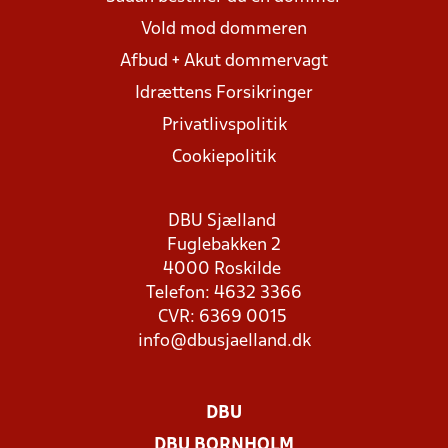
Vold mod dommeren
Afbud + Akut dommervagt
Idrættens Forsikringer
Privatlivspolitik
Cookiepolitik
DBU Sjælland
Fuglebakken 2
4000 Roskilde
Telefon: 4632 3366
CVR: 6369 0015
info@dbusjaelland.dk
DBU
DBU BORNHOLM