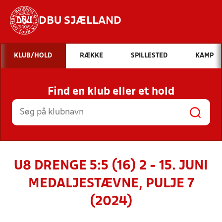
DBU SJÆLLAND
Hvad vil du søge efter?
KLUB/HOLD
RÆKKE
SPILLESTED
KAMP
INDHOLD OG NYHEDER
Find en klub eller et hold
STILLINGER, RESULTATER, KLUBBER OG
HOLD
U8 DRENGE 5:5 (16) 2 - 15. JUNI
MEDALJESTÆVNE, PULJE 7
(2024)