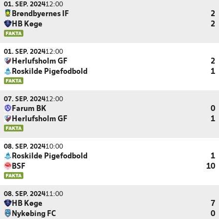
01. SEP. 2024
12:00
Brøndbyernes IF
2
HB Køge
2
01. SEP. 2024
12:00
Herlufsholm GF
2
Roskilde Pigefodbold
1
07. SEP. 2024
12:00
Farum BK
0
Herlufsholm GF
1
08. SEP. 2024
10:00
Roskilde Pigefodbold
1
BSF
10
08. SEP. 2024
11:00
HB Køge
7
Nykøbing FC
0