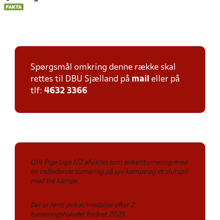
Spørgsmål omkring denne række skal
rettes til DBU Sjælland på
mail
eller på
tlf:
4632 3366
U14 Pige Liga 1/2 afvikles som enkeltturnering med
en indledende turnering på syv kampe og et slutspil
med tre kampe.
Der er først pokal/medaljer efter 2.
turneringshalvdel foråret 2025.