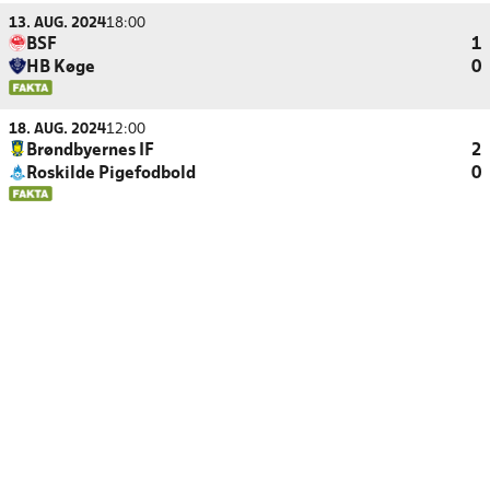
13. AUG. 2024
18:00
BSF
1
HB Køge
0
18. AUG. 2024
12:00
Brøndbyernes IF
2
Roskilde Pigefodbold
0