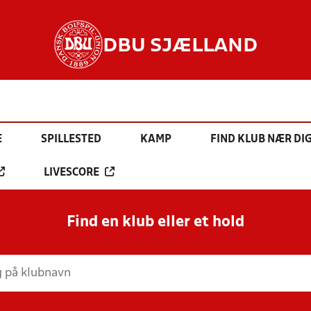
DBU SJÆLLAND
E
SPILLESTED
KAMP
FIND KLUB NÆR DI
LIVESCORE
Find en klub eller et hold