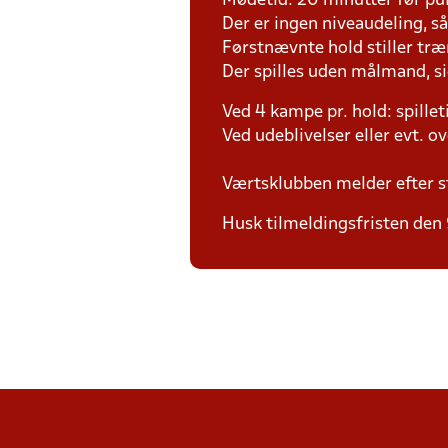
Mødetid: 20 minutter før pul
Der er ingen niveaudeling, så d
Førstnævnte hold stiller tr
Der spilles uden målmand, s
Ved 4 kampe pr. hold: spille
Ved udeblivelser eller evt. o
Værtsklubben melder efter s
Husk tilmeldingsfristen den 9