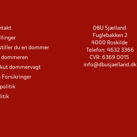
ntakt
DBU Sjælland
Fuglebakken 2
llinger
4000 Roskilde
stiller du en dommer
Telefon: 4632 3366
d dommeren
CVR: 6369 0015
info@dbusjaelland.dk
Akut dommervagt
 Forsikringer
politik
itik