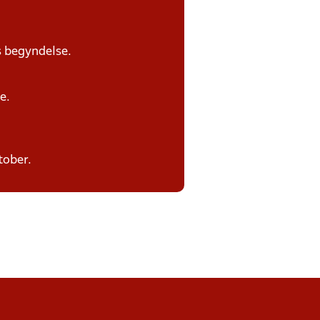
s begyndelse.
e.
tober.