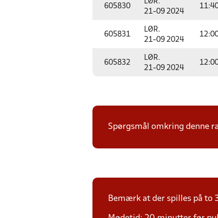
LØR.
605830
11:4
21-09 2024
LØR.
605831
12:0
21-09 2024
LØR.
605832
12:0
21-09 2024
Spørgsmål omkring denne ræk
Bemærk at der spilles på to 3