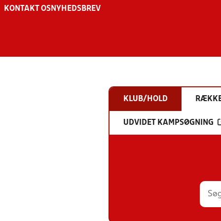
KONTAKT OS
NYHEDSBREV
KLUB/HOLD
RÆKK
UDVIDET KAMPSØGNING