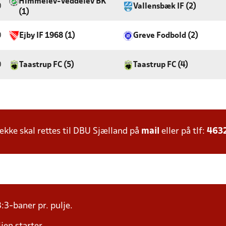
Himmelev-Veddelev BK
0
Vallensbæk IF (2)
(1)
0
Ejby IF 1968 (1)
Greve Fodbold (2)
0
Taastrup FC (5)
Taastrup FC (4)
ke skal rettes til DBU Sjælland på
mail
eller på tlf:
463
:3-baner pr. pulje.