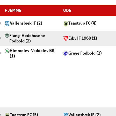
HJEMME
UDE
0
Vallensbæk IF (2)
Taastrup FC (4)
Fløng-Hedehusene
0
Ejby IF 1968 (1)
Fodbold (2)
Himmelev-Veddelev BK
0
Greve Fodbold (2)
(1)
0
Taastrup FC (5)
Vallensbæk IF (2)