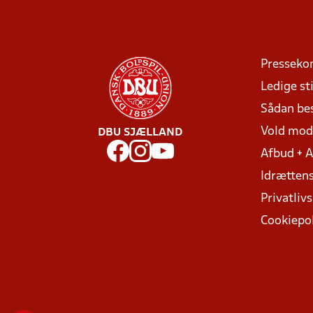
Presseko
Ledige sti
Sådan be
Vold mo
DBU SJÆLLAND
Afbud + 
Idrættens
Privatlivs
Cookiepol