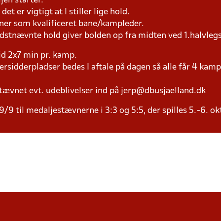
jen starter.
et er vigtigt at I stiller lige hold.
æner som kvalificeret bane/kampleder.
idstnævnte hold giver bolden op fra midten ved 1.halvleg
tid 2x7 min pr. kamp.
versidderpladser bedes I aftale på dagen så alle får 4 kamp
tævnet evt. udeblivelser ind på jerp@dbusjaelland.dk
/9 til medaljestævnerne i 3:3 og 5:5, der spilles 5.-6. ok