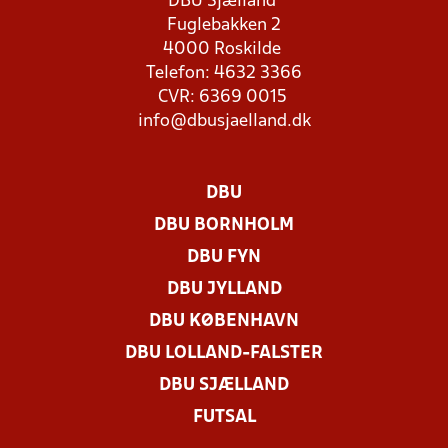
DBU Sjælland
Fuglebakken 2
4000 Roskilde
Telefon: 4632 3366
CVR: 6369 0015
info@dbusjaelland.dk
DBU
DBU BORNHOLM
DBU FYN
DBU JYLLAND
DBU KØBENHAVN
DBU LOLLAND-FALSTER
DBU SJÆLLAND
FUTSAL