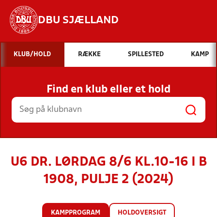
DBU SJÆLLAND
Hvad vil du søge efter?
KLUB/HOLD
RÆKKE
SPILLESTED
KAMP
INDHOLD OG NYHEDER
Find en klub eller et hold
STILLINGER, RESULTATER, KLUBBER OG
HOLD
U6 DR. LØRDAG 8/6 KL.10-16 I B
1908, PULJE 2 (2024)
KAMPPROGRAM
HOLDOVERSIGT