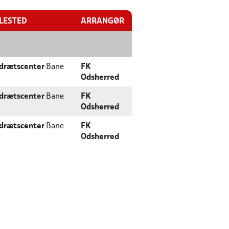
LLESTED
ARRANGØR
Idrætscenter
Bane
FK
Odsherred
Idrætscenter
Bane
FK
Odsherred
Idrætscenter
Bane
FK
Odsherred