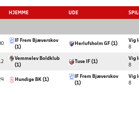
HJEMME
UDE
SPI
IF Frem Bjæverskov
Vig 
00
Herlufsholm GF (1)
(1)
8
Vemmelev Boldklub
Vig 
12
Tuse IF (1)
(1)
8
IF Frem Bjæverskov
Vig 
24
Hundige BK (1)
(1)
8