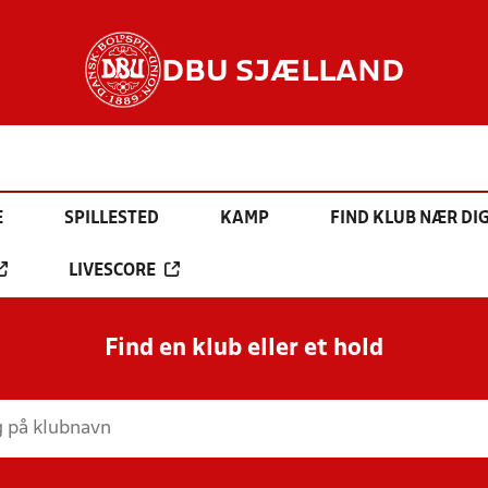
DBU SJÆLLAND
E
SPILLESTED
KAMP
FIND KLUB NÆR DI
LIVESCORE
Find en klub eller et hold