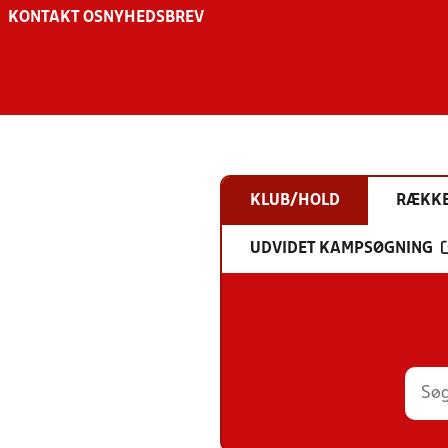
KONTAKT OS
NYHEDSBREV
KLUB/HOLD
RÆKK
UDVIDET KAMPSØGNING