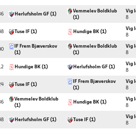
Vemmelev Boldklub
Vig 
36
Herlufsholm GF (1)
(1)
8
Vig 
48
Tuse IF (1)
Hundige BK (1)
8
IF Frem Bjæverskov
Vemmelev Boldklub
Vig 
00
(1)
(1)
8
Vig 
12
Hundige BK (1)
Herlufsholm GF (1)
8
IF Frem Bjæverskov
Vig 
24
Tuse IF (1)
(1)
8
Vemmelev Boldklub
Vig 
36
Hundige BK (1)
(1)
8
Vig 
48
Herlufsholm GF (1)
Tuse IF (1)
8