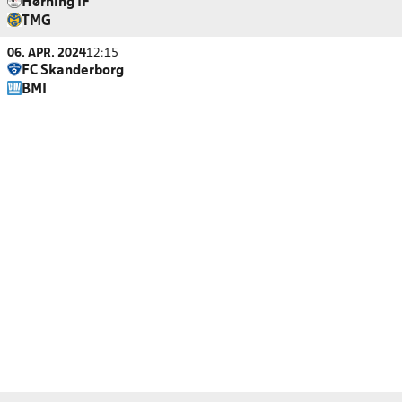
Hørning IF
TMG
06. APR. 2024
12:15
FC Skanderborg
BMI