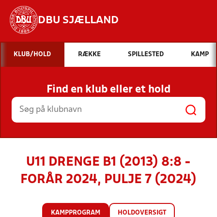
DBU SJÆLLAND
Hvad vil du søge efter?
KLUB/HOLD
RÆKKE
SPILLESTED
KAMP
INDHOLD OG NYHEDER
Find en klub eller et hold
STILLINGER, RESULTATER, KLUBBER OG
HOLD
U11 DRENGE B1 (2013) 8:8 -
FORÅR 2024, PULJE 7 (2024)
KAMPPROGRAM
HOLDOVERSIGT