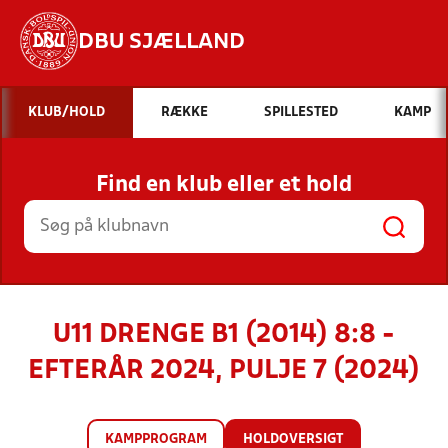
DBU SJÆLLAND
Hvad vil du søge efter?
KLUB/HOLD
RÆKKE
SPILLESTED
KAMP
INDHOLD OG NYHEDER
Find en klub eller et hold
STILLINGER, RESULTATER, KLUBBER OG
HOLD
U11 DRENGE B1 (2014) 8:8 -
EFTERÅR 2024, PULJE 7 (2024)
KAMPPROGRAM
HOLDOVERSIGT