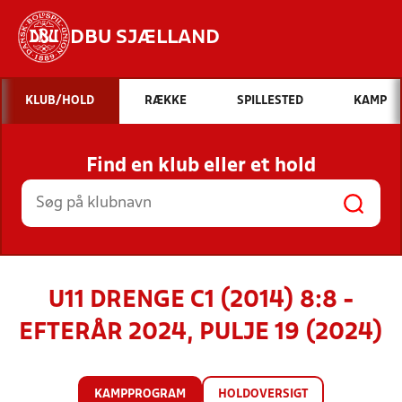
DBU SJÆLLAND
Hvad vil du søge efter?
KLUB/HOLD
RÆKKE
SPILLESTED
KAMP
INDHOLD OG NYHEDER
Find en klub eller et hold
STILLINGER, RESULTATER, KLUBBER OG
HOLD
U11 DRENGE C1 (2014) 8:8 -
EFTERÅR 2024, PULJE 19 (2024)
KAMPPROGRAM
HOLDOVERSIGT