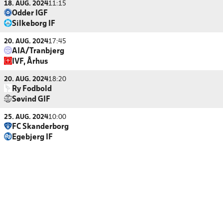
18. AUG. 2024
11:15
Odder IGF
Silkeborg IF
20. AUG. 2024
17:45
AIA/Tranbjerg
IVF, Århus
20. AUG. 2024
18:20
Ry Fodbold
Søvind GIF
25. AUG. 2024
10:00
FC Skanderborg
Egebjerg IF