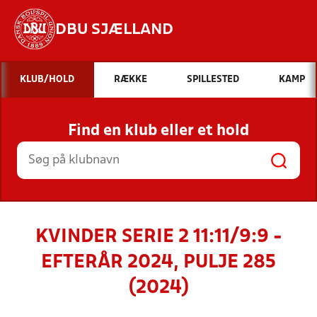
DBU SJÆLLAND
Hvad vil du søge efter?
KLUB/HOLD
RÆKKE
SPILLESTED
KAMP
INDHOLD OG NYHEDER
Find en klub eller et hold
STILLINGER, RESULTATER, KLUBBER OG
HOLD
KVINDER SERIE 2 11:11/9:9 -
EFTERÅR 2024, PULJE 285
(2024)