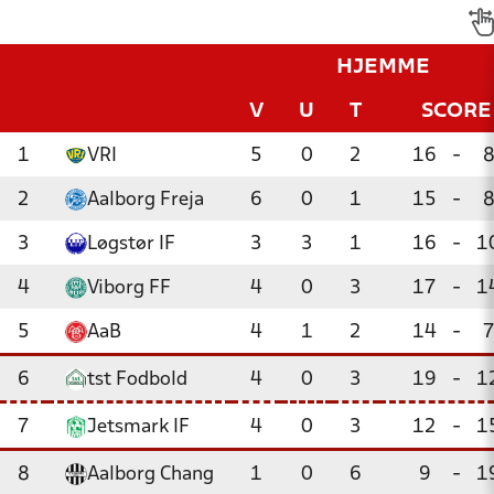
HJEMME
V
U
T
SCORE
1
VRI
5
0
2
16
-
2
Aalborg Freja
6
0
1
15
-
3
Løgstør IF
3
3
1
16
-
1
4
Viborg FF
4
0
3
17
-
1
5
AaB
4
1
2
14
-
6
tst Fodbold
4
0
3
19
-
1
7
Jetsmark IF
4
0
3
12
-
1
8
Aalborg Chang
1
0
6
9
-
1