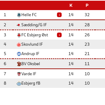
K
P
1
Helle FC
14
32
i
2
Sædding/G IF
14
28
3
FC Esbjerg Øst
14
26
i
4
Skovlund IF
14
23
5
Andrup IF
14
21
6
BV Oksbøl
14
11
7
Varde IF
14
10
8
Esbjerg fB
14
10