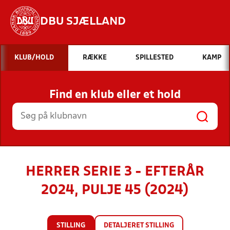
DBU SJÆLLAND
Hvad vil du søge efter?
KLUB/HOLD
RÆKKE
SPILLESTED
KAMP
INDHOLD OG NYHEDER
Find en klub eller et hold
STILLINGER, RESULTATER, KLUBBER OG
HOLD
HERRER SERIE 3 - EFTERÅR
2024, PULJE 45 (2024)
STILLING
DETALJERET STILLING