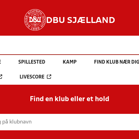
DBU SJÆLLAND
E
SPILLESTED
KAMP
FIND KLUB NÆR DI
LIVESCORE
Find en klub eller et hold