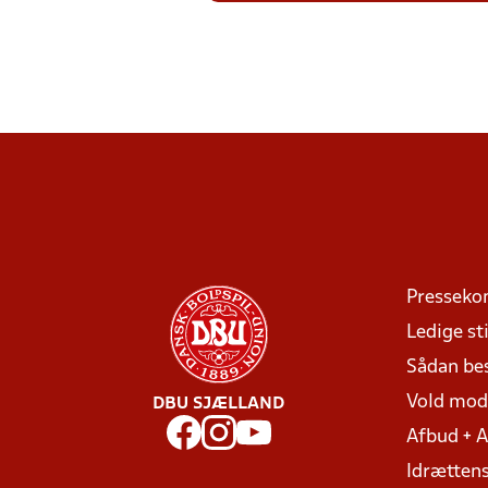
Presseko
Ledige sti
Sådan be
Vold mo
DBU SJÆLLAND
Afbud + 
Idrættens