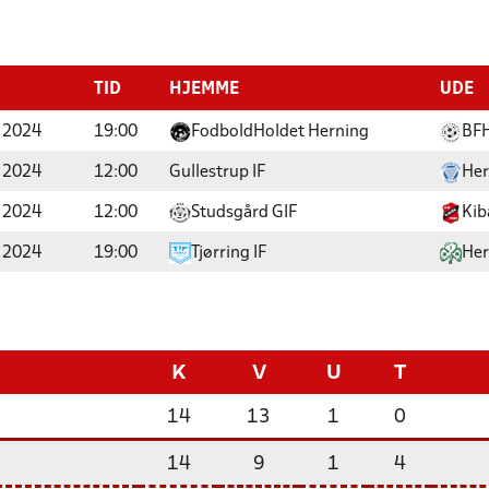
TID
HJEMME
UDE
 2024
19:00
FodboldHoldet Herning
BFH
 2024
12:00
Gullestrup IF
Her
 2024
12:00
Studsgård GIF
Kib
 2024
19:00
Tjørring IF
Her
K
V
U
T
14
13
1
0
14
9
1
4