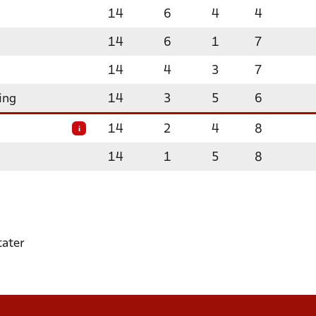
14
6
4
4
14
6
1
7
14
4
3
7
ing
14
3
5
6
14
2
4
8
i
14
1
5
8
tater