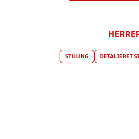
HERRER 
STILLING
DETALJERET S