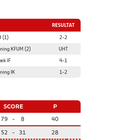
RESULTAT
 (1)
2
-
2
ning KFUM (2)
UHT
æk IF
4
-
1
ning IK
1
-
2
SCORE
P
79
-
8
40
52
-
31
28