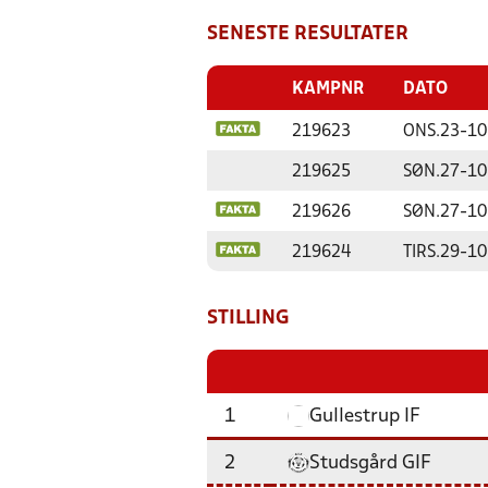
SENESTE RESULTATER
KAMPNR
DATO
219623
ONS.
23-10
219625
SØN.
27-10
219626
SØN.
27-10
219624
TIRS.
29-10
STILLING
1
Gullestrup IF
2
Studsgård GIF