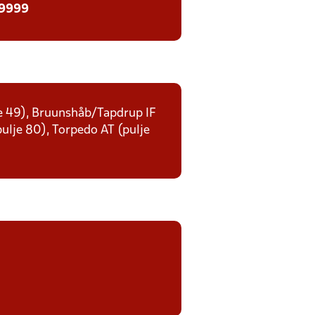
 9999
lje 49), Bruunshåb/Tapdrup IF
(pulje 80), Torpedo AT (pulje