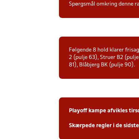
Spørgsmål omkring denne ræk
Følgende 8 hold klarer frisag
2 (pulje 63), Struer B2 (pulj
81), Blåbjerg BK (pulje 90).
Playoff kampe afvikles tir
Skærpede regler i de sidst