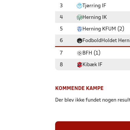
3
Tjørring IF
4
Herning IK
5
Herning KFUM (2)
6
FodboldHoldet Hern
7
BFH (1)
8
Kibæk IF
KOMMENDE KAMPE
Der blev ikke fundet nogen resul