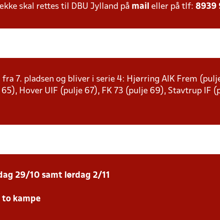
ke skal rettes til DBU Jylland på
mail
eller på tlf:
8939
 fra 7. pladsen og bliver i serie 4: Hjørring AIK Frem (pu
e 65), Hover UIF (pulje 67), FK 73 (pulje 69), Stavtrup IF 
sdag 29/10 samt lørdag 2/11
e to kampe