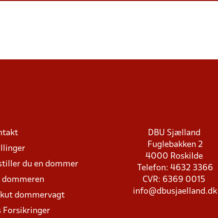
ntakt
DBU Sjælland
Fuglebakken 2
llinger
4000 Roskilde
stiller du en dommer
Telefon: 4632 3366
d dommeren
CVR: 6369 0015
info@dbusjaelland.dk
Akut dommervagt
 Forsikringer