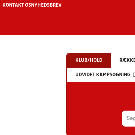
KONTAKT OS
NYHEDSBREV
KLUB/HOLD
RÆKK
UDVIDET KAMPSØGNING