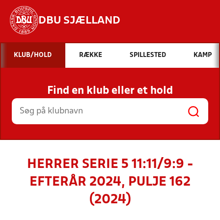
DBU SJÆLLAND
Hvad vil du søge efter?
KLUB/HOLD
RÆKKE
SPILLESTED
KAMP
INDHOLD OG NYHEDER
Find en klub eller et hold
STILLINGER, RESULTATER, KLUBBER OG
HOLD
HERRER SERIE 5 11:11/9:9 -
EFTERÅR 2024, PULJE 162
(2024)