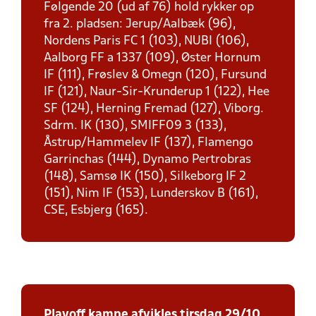
Følgende 20 (ud af 76) hold rykker op
fra 2. pladsen: Jerup/Aalbæk (96),
Nordens Paris FC 1 (103), NUBI (106),
Aalborg FF a 1337 (109), Øster Hornum
IF (111), Frøslev & Omegn (120), Fursund
IF (121), Naur-Sir-Krunderup 1 (122), Hee
SF (124), Herning Fremad (127), Viborg.
Sdrm. IK (130), SMIFF09 3 (133),
Åstrup/Hammelev IF (137), Flamengo
Garrinchas (144), Dynamo Pertrobras
(148), Samsø IK (150), Silkeborg IF 2
(151), Nim IF (153), Lunderskov B (161),
CSE, Esbjerg (165).
Playoff kampe afvikles tirsdag 29/10