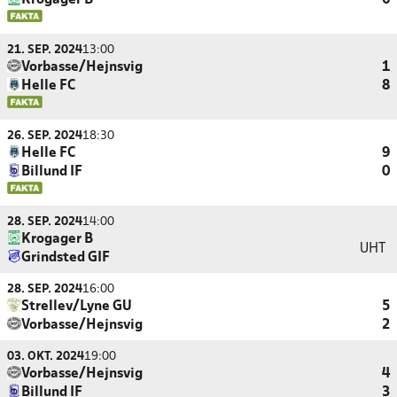
Krogager B
6
21. SEP. 2024
13:00
Vorbasse/Hejnsvig
1
Helle FC
8
26. SEP. 2024
18:30
Helle FC
9
Billund IF
0
28. SEP. 2024
14:00
Krogager B
UHT
Grindsted GIF
28. SEP. 2024
16:00
Strellev/Lyne GU
5
Vorbasse/Hejnsvig
2
03. OKT. 2024
19:00
Vorbasse/Hejnsvig
4
Billund IF
3