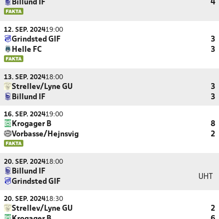
Billund IF
4
12. SEP. 2024
19:00
Grindsted GIF
3
Helle FC
3
13. SEP. 2024
18:00
Strellev/Lyne GU
3
Billund IF
3
16. SEP. 2024
19:00
Krogager B
8
Vorbasse/Hejnsvig
2
20. SEP. 2024
18:00
Billund IF
UHT
Grindsted GIF
20. SEP. 2024
18:30
Strellev/Lyne GU
2