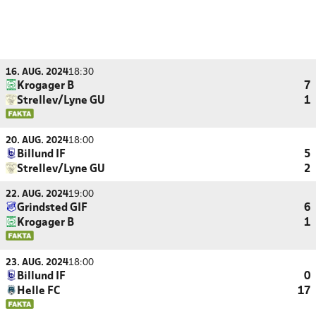
16. AUG. 2024
18:30
Krogager B
7
Strellev/Lyne GU
1
20. AUG. 2024
18:00
Billund IF
5
Strellev/Lyne GU
2
22. AUG. 2024
19:00
Grindsted GIF
6
Krogager B
1
23. AUG. 2024
18:00
Billund IF
0
Helle FC
17