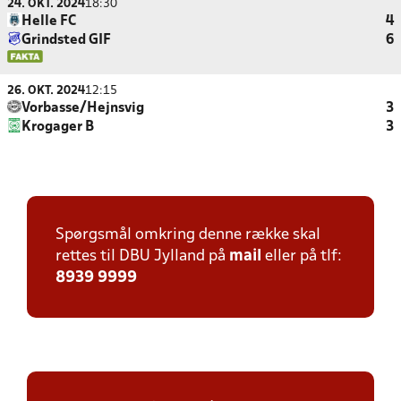
24. OKT. 2024
18:30
Helle FC
4
Grindsted GIF
6
26. OKT. 2024
12:15
Vorbasse/Hejnsvig
3
Krogager B
3
Spørgsmål omkring denne række skal
rettes til DBU Jylland på
mail
eller på tlf:
8939 9999