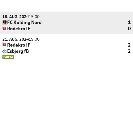
18. AUG. 2024
15:00
FC Kolding Nord
1
Rødekro IF
0
21. AUG. 2024
19:00
Rødekro IF
2
Esbjerg fB
2