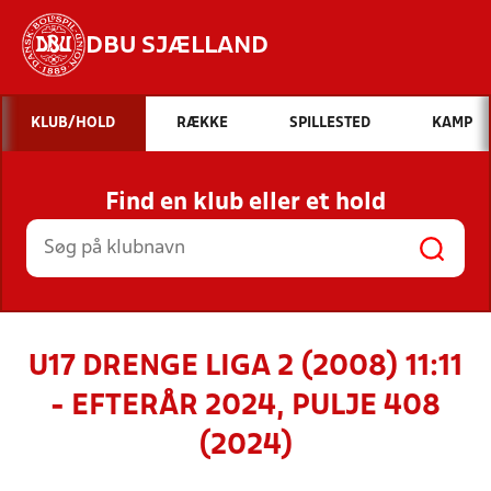
DBU SJÆLLAND
Hvad vil du søge efter?
KLUB/HOLD
RÆKKE
SPILLESTED
KAMP
INDHOLD OG NYHEDER
Find en klub eller et hold
STILLINGER, RESULTATER, KLUBBER OG
HOLD
U17 DRENGE LIGA 2 (2008) 11:11
- EFTERÅR 2024, PULJE 408
(2024)