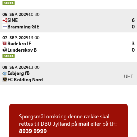
06. SEP. 2024
10:30
SINE
6
Bramming GIE
0
07. SEP. 2024
13:00
Rødekro IF
3
Lunderskov B
0
08. SEP. 2024
13:00
Esbjerg fB
UHT
FC Kolding Nord
Spørgsmål omkring denne række skal
rettes til DBU Jylland på
mail
eller på tlf:
8939 9999