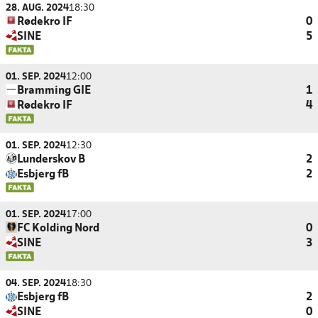
28. AUG. 2024
18:30
Rødekro IF
0
SINE
5
01. SEP. 2024
12:00
Bramming GIE
1
Rødekro IF
4
01. SEP. 2024
12:30
Lunderskov B
2
Esbjerg fB
2
01. SEP. 2024
17:00
FC Kolding Nord
0
SINE
3
04. SEP. 2024
18:30
Esbjerg fB
2
SINE
0