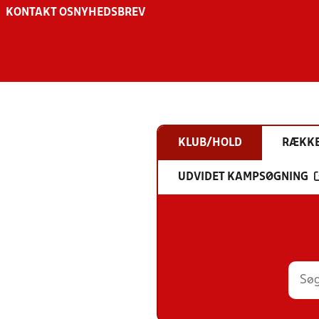
KONTAKT OS
NYHEDSBREV
KLUB/HOLD
RÆKK
UDVIDET KAMPSØGNING