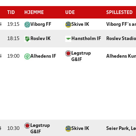
TID
HJEMME
UDE
SPILLESTED
4
19:15
Viborg FF
Skive IK
Viborg FF´s 
18:15
Roslev IK
Hanstholm IF
Roslev Stadi
Løgstrup
4
19:00
Alhedens IF
Alhedens Ku
G&IF
Løgstrup
4
10:30
Skive IK
Seier Park, L
G&IF