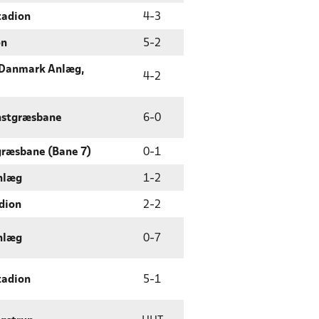
tadion
4
-
3
on
5
-
2
 Danmark Anlæg,
4
-
2
nstgræsbane
6
-
0
græsbane (Bane 7)
0
-
1
anlæg
1
-
2
dion
2
-
2
anlæg
0
-
7
tadion
5
-
1