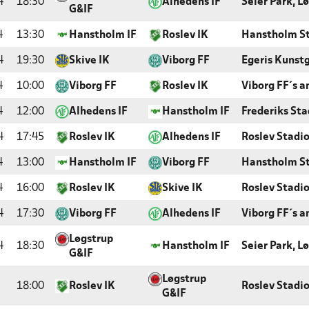
4
18:30
Alhedens IF
Seier Park, L
G&IF
4
13:30
Hanstholm IF
Roslev IK
Hanstholm S
4
19:30
Skive IK
Viborg FF
Egeris Kunst
4
10:00
Viborg FF
Roslev IK
Viborg FF´s 
4
12:00
Alhedens IF
Hanstholm IF
Frederiks Sta
4
17:45
Roslev IK
Alhedens IF
Roslev Stadi
4
13:00
Hanstholm IF
Viborg FF
Hanstholm S
4
16:00
Roslev IK
Skive IK
Roslev Stadi
4
17:30
Viborg FF
Alhedens IF
Viborg FF´s 
Løgstrup
4
18:30
Hanstholm IF
Seier Park, L
G&IF
Løgstrup
18:00
Roslev IK
Roslev Stadi
G&IF