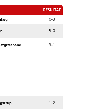
RESULTAT
anlæg
0
-
3
on
5
-
0
nstgræsbane
3
-
1
øgstrup
1
-
2