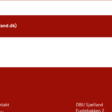
land.dk)
ntakt
DBU Sjælland
Fuglebakken 2