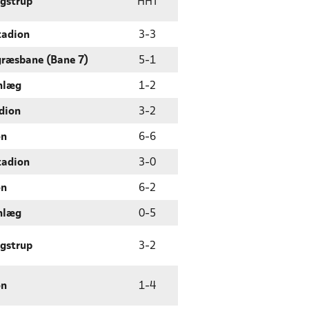
øgstrup
HHT
tadion
3
-
3
græsbane (Bane 7)
5
-
1
anlæg
1
-
2
dion
3
-
2
on
6
-
6
tadion
3
-
0
on
6
-
2
anlæg
0
-
5
øgstrup
3
-
2
on
1
-
4