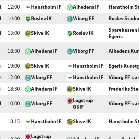
4
12:00
Hanstholm IF
Alhedens IF
Hanstholm S
4
14:00
Roslev IK
Viborg FF
Roslev Stadi
Sparekassen
4
13:00
Skive IK
Roslev IK
Egeris
18:30
Alhedens IF
Viborg FF
Alhedens Ku
4
19:00
Skive IK
Hanstholm IF
Egeris Kunst
4
12:00
Viborg FF
Hanstholm IF
Viborg FF´s 
4
18:30
Alhedens IF
Skive IK
Frederiks Sta
Løgstrup
4
10:00
Viborg FF
Viborg FF´s 
G&IF
18:15
Hanstholm IF
Skive IK
Hanstholm S
Løgstrup