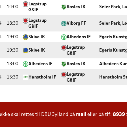
Løgstrup
4
14:00
Roslev IK
Seier Park, L
G&IF
Løgstrup
4
18:30
Viborg FF
Seier Park, L
G&IF
4
19:00
Skive IK
Alhedens IF
Egeris Kunst
Løgstrup
19:30
Skive IK
Egeris Kunst
G&IF
4
18:00
Alhedens IF
Roslev IK
Alhedens Ku
Løgstrup
4
15:30
Hanstholm IF
Hanstholm S
G&IF
ke skal rettes til DBU Jylland på
mail
eller på tlf:
8939