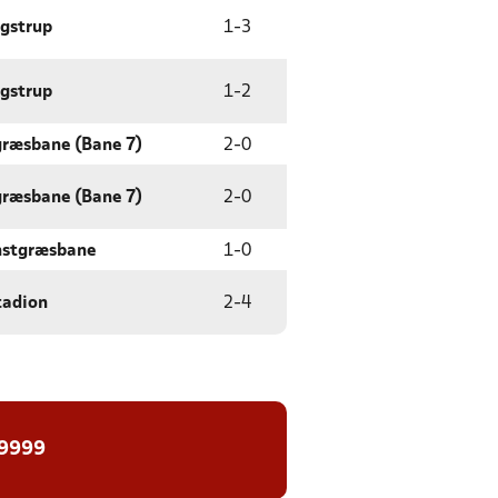
øgstrup
1
-
3
øgstrup
1
-
2
græsbane (Bane 7)
2
-
0
græsbane (Bane 7)
2
-
0
nstgræsbane
1
-
0
tadion
2
-
4
 9999