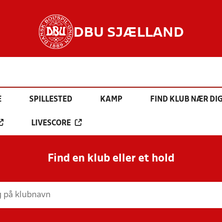
DBU SJÆLLAND
E
SPILLESTED
KAMP
FIND KLUB NÆR DI
LIVESCORE
Find en klub eller et hold