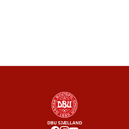
DBU SJÆLLAND