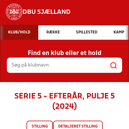
DBU SJÆLLAND
Hvad vil du søge efter?
KLUB/HOLD
RÆKKE
SPILLESTED
KAMP
INDHOLD OG NYHEDER
Find en klub eller et hold
STILLINGER, RESULTATER, KLUBBER OG
HOLD
SERIE 5 - EFTERÅR, PULJE 5
(2024)
STILLING
DETALJERET STILLING