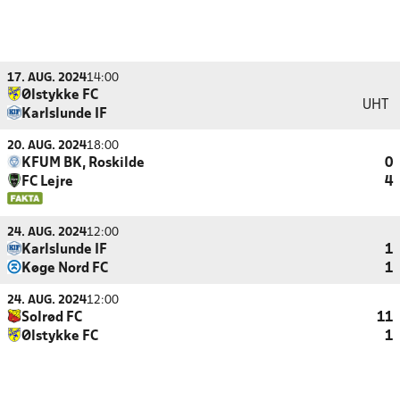
17. AUG. 2024
14:00
Ølstykke FC
UHT
Karlslunde IF
20. AUG. 2024
18:00
KFUM BK, Roskilde
0
FC Lejre
4
24. AUG. 2024
12:00
Karlslunde IF
1
Køge Nord FC
1
24. AUG. 2024
12:00
Solrød FC
11
Ølstykke FC
1