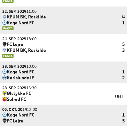
22. SEP. 2024
11:00
KFUM BK, Roskilde
4
Køge Nord FC
1
24. SEP. 2024
18:00
FC Lejre
5
KFUM BK, Roskilde
3
28. SEP. 2024
10:00
Køge Nord FC
1
Karlslunde IF
2
28. SEP. 2024
13:30
Ølstykke FC
UHT
Solrød FC
05. OKT. 2024
12:00
Køge Nord FC
1
FC Lejre
5