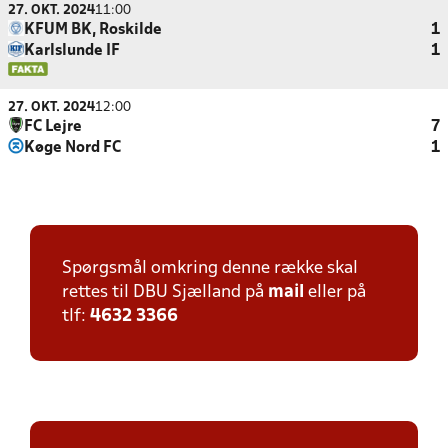
27. OKT. 2024
11:00
KFUM BK, Roskilde
1
Karlslunde IF
1
27. OKT. 2024
12:00
FC Lejre
7
Køge Nord FC
1
Spørgsmål omkring denne række skal
rettes til DBU Sjælland på
mail
eller på
tlf:
4632 3366