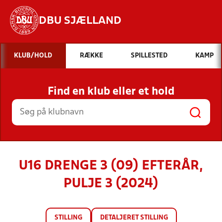
DBU SJÆLLAND
Hvad vil du søge efter?
KLUB/HOLD
RÆKKE
SPILLESTED
KAMP
INDHOLD OG NYHEDER
Find en klub eller et hold
STILLINGER, RESULTATER, KLUBBER OG
HOLD
U16 DRENGE 3 (09) EFTERÅR,
PULJE 3 (2024)
STILLING
DETALJERET STILLING