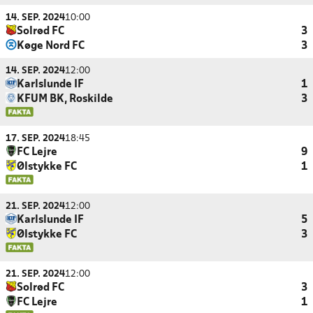
14. SEP. 2024
10:00
Solrød FC
3
Køge Nord FC
3
14. SEP. 2024
12:00
Karlslunde IF
1
KFUM BK, Roskilde
3
17. SEP. 2024
18:45
FC Lejre
9
Ølstykke FC
1
21. SEP. 2024
12:00
Karlslunde IF
5
Ølstykke FC
3
21. SEP. 2024
12:00
Solrød FC
3
FC Lejre
1