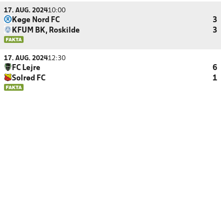
17. AUG. 2024
10:00
Køge Nord FC
3
KFUM BK, Roskilde
3
17. AUG. 2024
12:30
FC Lejre
6
Solrød FC
1