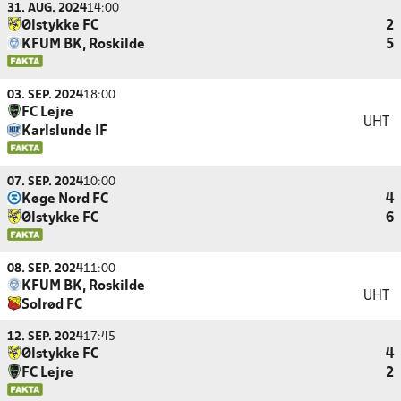
31. AUG. 2024
14:00
Ølstykke FC
2
KFUM BK, Roskilde
5
03. SEP. 2024
18:00
FC Lejre
UHT
Karlslunde IF
07. SEP. 2024
10:00
Køge Nord FC
4
Ølstykke FC
6
08. SEP. 2024
11:00
KFUM BK, Roskilde
UHT
Solrød FC
12. SEP. 2024
17:45
Ølstykke FC
4
FC Lejre
2