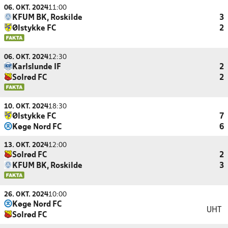
06. OKT. 2024
11:00
KFUM BK, Roskilde
3
Ølstykke FC
2
06. OKT. 2024
12:30
Karlslunde IF
2
Solrød FC
2
10. OKT. 2024
18:30
Ølstykke FC
7
Køge Nord FC
6
13. OKT. 2024
12:00
Solrød FC
2
KFUM BK, Roskilde
3
26. OKT. 2024
10:00
Køge Nord FC
UHT
Solrød FC