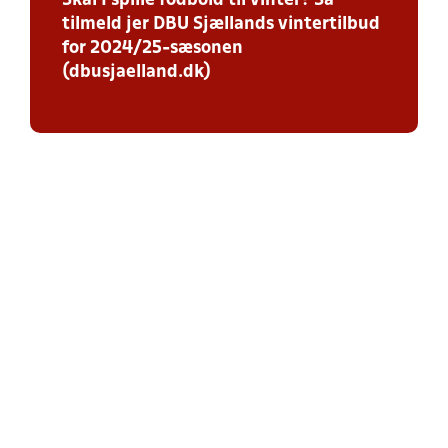
Skal I spille fodbold til vinter? Så
tilmeld jer DBU Sjællands vintertilbud
for 2024/25-sæsonen
(dbusjaelland.dk)