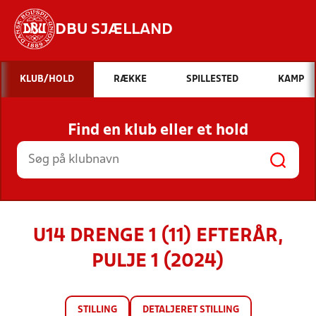
DBU SJÆLLAND
Hvad vil du søge efter?
KLUB/HOLD
RÆKKE
SPILLESTED
KAMP
INDHOLD OG NYHEDER
Find en klub eller et hold
STILLINGER, RESULTATER, KLUBBER OG
HOLD
U14 DRENGE 1 (11) EFTERÅR,
PULJE 1 (2024)
STILLING
DETALJERET STILLING