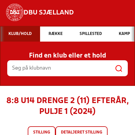
DBU SJÆLLAND
Hvad vil du søge efter?
KLUB/HOLD
RÆKKE
SPILLESTED
KAMP
INDHOLD OG NYHEDER
Find en klub eller et hold
STILLINGER, RESULTATER, KLUBBER OG
HOLD
8:8 U14 DRENGE 2 (11) EFTERÅR,
PULJE 1 (2024)
STILLING
DETALJERET STILLING