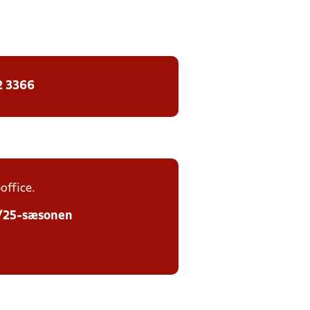
2 3366
office.
24/25-sæsonen