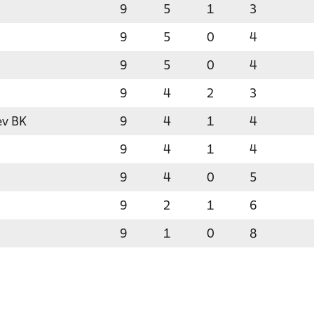
9
5
1
3
9
5
0
4
9
5
0
4
9
4
2
3
ev BK
9
4
1
4
9
4
1
4
9
4
0
5
9
2
1
6
9
1
0
8