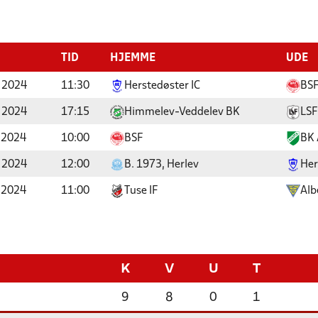
TID
HJEMME
UDE
 2024
11:30
Herstedøster IC
BS
 2024
17:15
Himmelev-Veddelev BK
LSF
 2024
10:00
BSF
BK 
 2024
12:00
B. 1973, Herlev
Her
 2024
11:00
Tuse IF
Alb
K
V
U
T
9
8
0
1