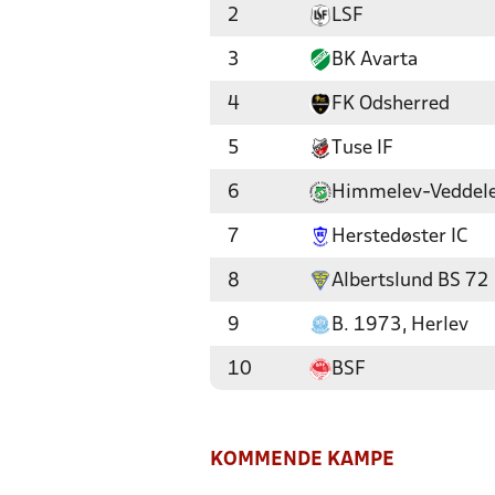
2
LSF
3
BK Avarta
4
FK Odsherred
5
Tuse IF
6
Himmelev-Veddel
7
Herstedøster IC
8
Albertslund BS 72
9
B. 1973, Herlev
10
BSF
KOMMENDE KAMPE