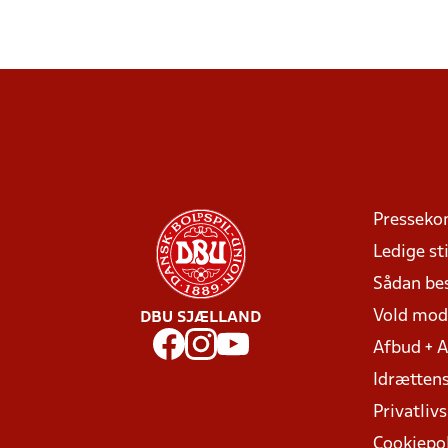
Presseko
Ledige sti
Sådan be
Vold mo
DBU SJÆLLAND
Afbud + 
Idrættens
Privatlivs
Cookiepol