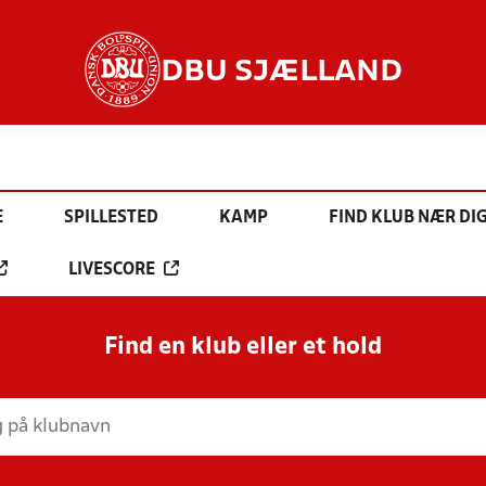
DBU SJÆLLAND
E
SPILLESTED
KAMP
FIND KLUB NÆR DI
LIVESCORE
Find en klub eller et hold