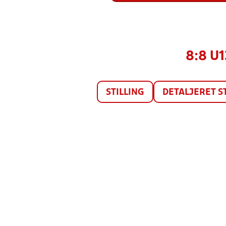
8:8 U
STILLING
DETALJERET S