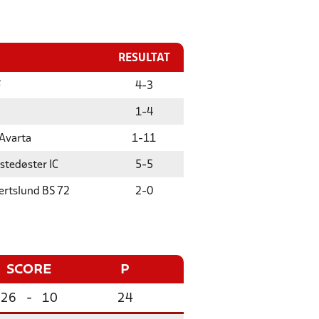
RESULTAT
F
4
-
3
1
-
4
Avarta
1
-
11
stedøster IC
5
-
5
ertslund BS 72
2
-
0
SCORE
P
26
-
10
24