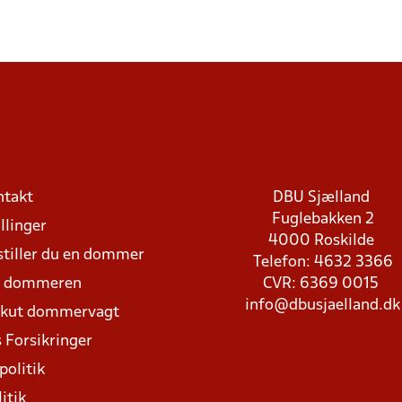
ntakt
DBU Sjælland
Fuglebakken 2
llinger
4000 Roskilde
stiller du en dommer
Telefon: 4632 3366
d dommeren
CVR: 6369 0015
info@dbusjaelland.dk
Akut dommervagt
 Forsikringer
politik
itik