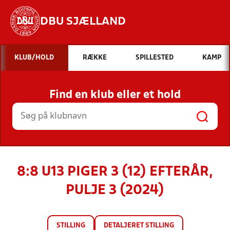
DBU SJÆLLAND
Hvad vil du søge efter?
KLUB/HOLD
RÆKKE
SPILLESTED
KAMP
INDHOLD OG NYHEDER
Find en klub eller et hold
STILLINGER, RESULTATER, KLUBBER OG
HOLD
8:8 U13 PIGER 3 (12) EFTERÅR,
PULJE 3 (2024)
STILLING
DETALJERET STILLING