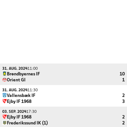
31. AUG. 2024
11:00
Brøndbyernes IF
10
Orient GI
1
31. AUG. 2024
11:30
Vallensbæk IF
2
Ejby IF 1968
3
03. SEP. 2024
17:30
Ejby IF 1968
2
Frederikssund IK (1)
2