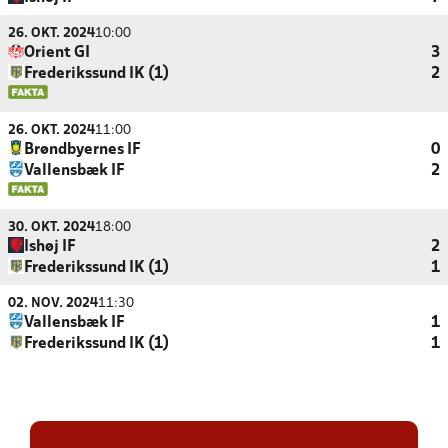
26. OKT. 2024
10:00
Orient GI
3
Frederikssund IK (1)
2
26. OKT. 2024
11:00
Brøndbyernes IF
0
Vallensbæk IF
2
30. OKT. 2024
18:00
Ishøj IF
2
Frederikssund IK (1)
1
02. NOV. 2024
11:30
Vallensbæk IF
1
Frederikssund IK (1)
1