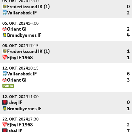
05. OKT. 2024
13:00
Frederikssund IK (1)
0
Vallensbæk IF
2
05. OKT. 2024
14:00
Orient GI
2
Brøndbyernes IF
4
08. OKT. 2024
17:15
Frederikssund IK (1)
1
Ejby IF 1968
1
12. OKT. 2024
10:15
Vallensbæk IF
6
Orient GI
3
12. OKT. 2024
11:00
Ishøj IF
0
Brøndbyernes IF
1
22. OKT. 2024
17:30
Ejby IF 1968
2
Ishøj IF
7