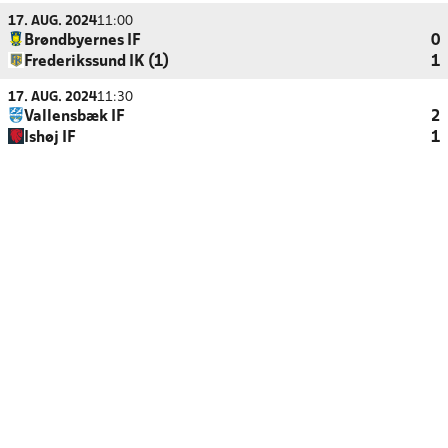
17. AUG. 2024
11:00
Brøndbyernes IF
0
Frederikssund IK (1)
1
17. AUG. 2024
11:30
Vallensbæk IF
2
Ishøj IF
1