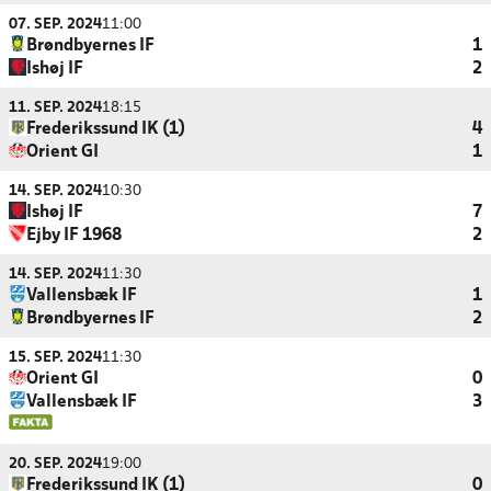
07. SEP. 2024
11:00
Brøndbyernes IF
1
Ishøj IF
2
11. SEP. 2024
18:15
Frederikssund IK (1)
4
Orient GI
1
14. SEP. 2024
10:30
Ishøj IF
7
Ejby IF 1968
2
14. SEP. 2024
11:30
Vallensbæk IF
1
Brøndbyernes IF
2
15. SEP. 2024
11:30
Orient GI
0
Vallensbæk IF
3
20. SEP. 2024
19:00
Frederikssund IK (1)
0