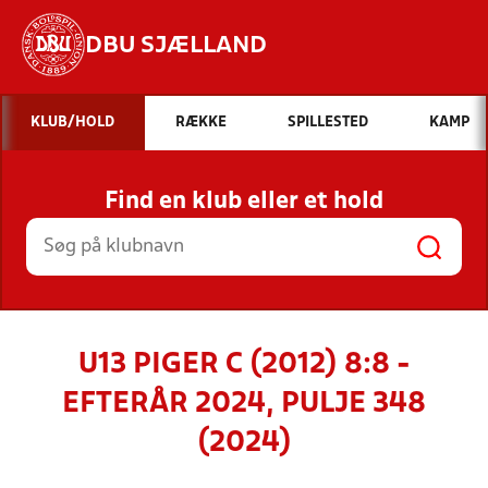
DBU SJÆLLAND
Hvad vil du søge efter?
KLUB/HOLD
RÆKKE
SPILLESTED
KAMP
INDHOLD OG NYHEDER
Find en klub eller et hold
STILLINGER, RESULTATER, KLUBBER OG
HOLD
U13 PIGER C (2012) 8:8 -
EFTERÅR 2024, PULJE 348
(2024)