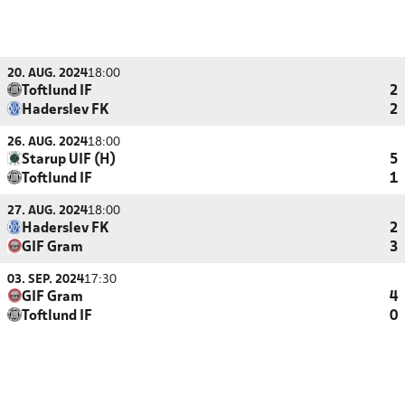
20. AUG. 2024
18:00
Toftlund IF
2
Haderslev FK
2
26. AUG. 2024
18:00
Starup UIF (H)
5
Toftlund IF
1
27. AUG. 2024
18:00
Haderslev FK
2
GIF Gram
3
03. SEP. 2024
17:30
GIF Gram
4
Toftlund IF
0