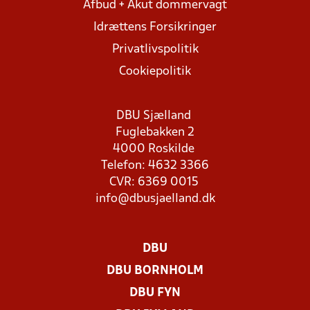
Afbud + Akut dommervagt
Idrættens Forsikringer
Privatlivspolitik
Cookiepolitik
DBU Sjælland
Fuglebakken 2
4000 Roskilde
Telefon: 4632 3366
CVR: 6369 0015
info@dbusjaelland.dk
DBU
DBU BORNHOLM
DBU FYN