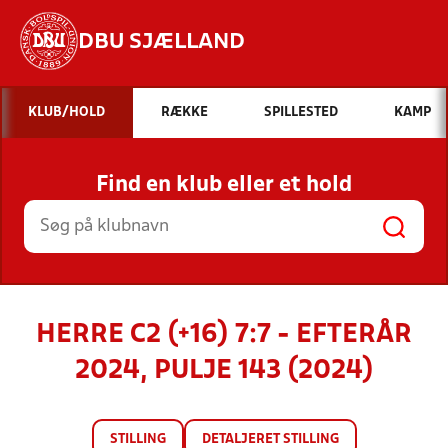
DBU SJÆLLAND
Hvad vil du søge efter?
KLUB/HOLD
RÆKKE
SPILLESTED
KAMP
INDHOLD OG NYHEDER
Find en klub eller et hold
STILLINGER, RESULTATER, KLUBBER OG
HOLD
HERRE C2 (+16) 7:7 - EFTERÅR
2024, PULJE 143 (2024)
STILLING
DETALJERET STILLING