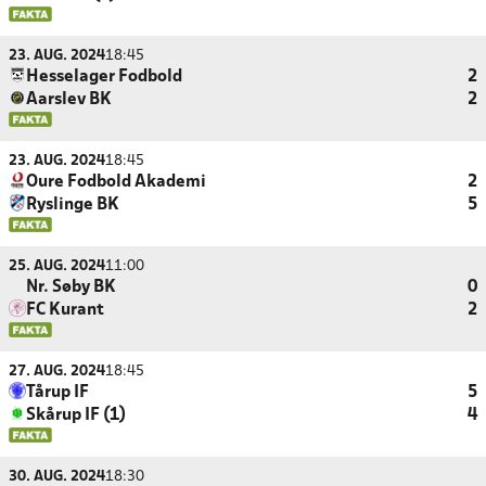
23. AUG. 2024
18:45
Hesselager Fodbold
2
Aarslev BK
2
23. AUG. 2024
18:45
Oure Fodbold Akademi
2
Ryslinge BK
5
25. AUG. 2024
11:00
Nr. Søby BK
0
FC Kurant
2
27. AUG. 2024
18:45
Tårup IF
5
Skårup IF (1)
4
30. AUG. 2024
18:30