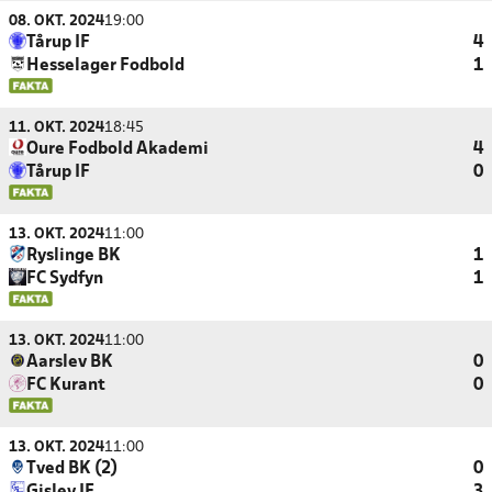
08. OKT. 2024
19:00
Tårup IF
4
Hesselager Fodbold
1
11. OKT. 2024
18:45
Oure Fodbold Akademi
4
Tårup IF
0
13. OKT. 2024
11:00
Ryslinge BK
1
FC Sydfyn
1
13. OKT. 2024
11:00
Aarslev BK
0
FC Kurant
0
13. OKT. 2024
11:00
Tved BK (2)
0