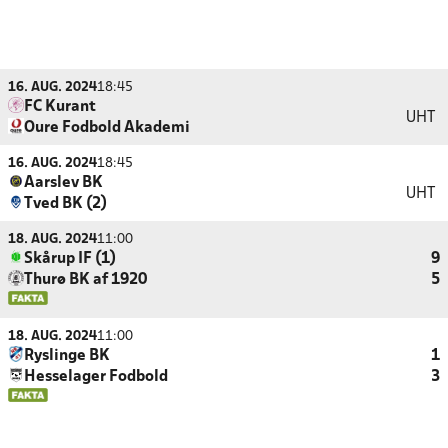
16. AUG. 2024
18:45
FC Kurant
UHT
Oure Fodbold Akademi
16. AUG. 2024
18:45
Aarslev BK
UHT
Tved BK (2)
18. AUG. 2024
11:00
Skårup IF (1)
9
Thurø BK af 1920
5
18. AUG. 2024
11:00
Ryslinge BK
1
Hesselager Fodbold
3