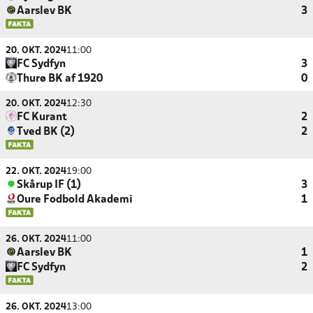
Aarslev BK
3
20. OKT. 2024
11:00
FC Sydfyn
3
Thurø BK af 1920
0
20. OKT. 2024
12:30
FC Kurant
2
Tved BK (2)
2
22. OKT. 2024
19:00
Skårup IF (1)
3
Oure Fodbold Akademi
1
26. OKT. 2024
11:00
Aarslev BK
1
FC Sydfyn
2
26. OKT. 2024
13:00