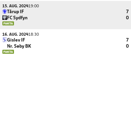
15. AUG. 2024
19:00
Tårup IF
7
FC Sydfyn
0
16. AUG. 2024
18:30
Gislev IF
7
Nr. Søby BK
0