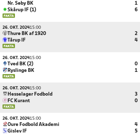
Nr. Søby BK
1
Skårup IF (1)
6
26. OKT. 2024
15:00
Thurø BK af 1920
2
Tårup IF
4
26. OKT. 2024
15:00
Tved BK (2)
0
Ryslinge BK
1
26. OKT. 2024
15:00
Hesselager Fodbold
3
FC Kurant
0
26. OKT. 2024
15:00
Oure Fodbold Akademi
4
Gislev IF
5