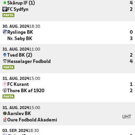
Skårup IF (1)
4
FC Sydfyn
2
30. AUG. 2024
18:30
Ryslinge BK
0
Nr. Søby BK
3
31. AUG. 2024
11:00
Tved BK (2)
2
Hesselager Fodbold
4
31. AUG. 2024
15:00
FC Kurant
1
Thurø BK af 1920
2
31. AUG. 2024
15:00
Aarslev BK
UHT
Oure Fodbold Akademi
03. SEP. 2024
18:30