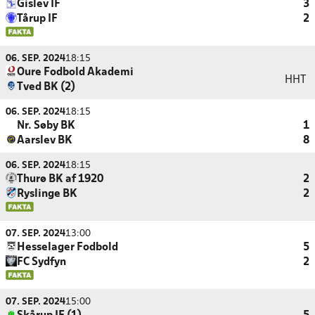
Gislev IF
3
Tårup IF
2
06. SEP. 2024
18:15
Oure Fodbold Akademi
HHT
Tved BK (2)
06. SEP. 2024
18:15
Nr. Søby BK
1
Aarslev BK
8
06. SEP. 2024
18:15
Thurø BK af 1920
2
Ryslinge BK
2
07. SEP. 2024
13:00
Hesselager Fodbold
5
FC Sydfyn
2
07. SEP. 2024
15:00