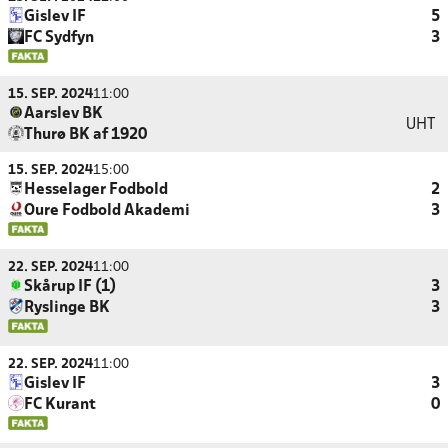
Gislev IF
5
FC Sydfyn
3
15. SEP. 2024
11:00
Aarslev BK
UHT
Thurø BK af 1920
15. SEP. 2024
15:00
Hesselager Fodbold
2
Oure Fodbold Akademi
3
22. SEP. 2024
11:00
Skårup IF (1)
3
Ryslinge BK
3
22. SEP. 2024
11:00
Gislev IF
3
FC Kurant
0