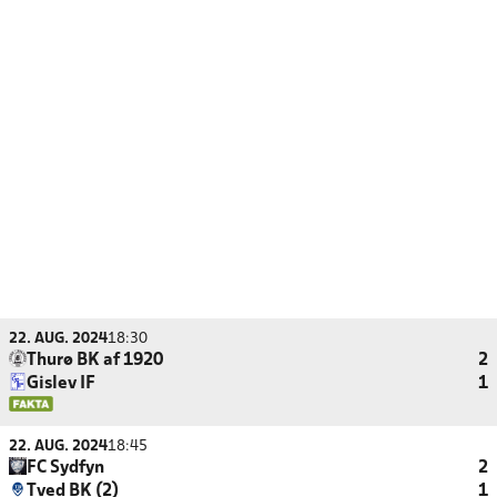
22. AUG. 2024
18:30
Thurø BK af 1920
2
Gislev IF
1
22. AUG. 2024
18:45
FC Sydfyn
2
Tved BK (2)
1