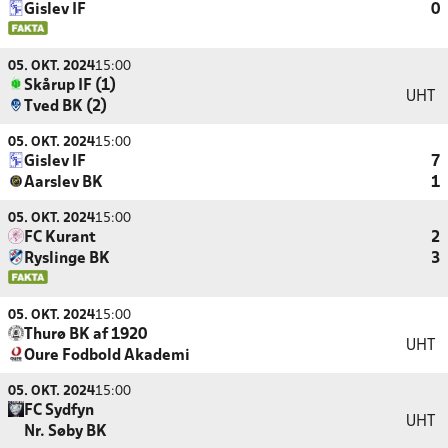
Gislev IF
0
05. OKT. 2024
15:00
Skårup IF (1)
UHT
Tved BK (2)
05. OKT. 2024
15:00
Gislev IF
7
Aarslev BK
1
05. OKT. 2024
15:00
FC Kurant
2
Ryslinge BK
3
05. OKT. 2024
15:00
Thurø BK af 1920
UHT
Oure Fodbold Akademi
05. OKT. 2024
15:00
FC Sydfyn
UHT
Nr. Søby BK