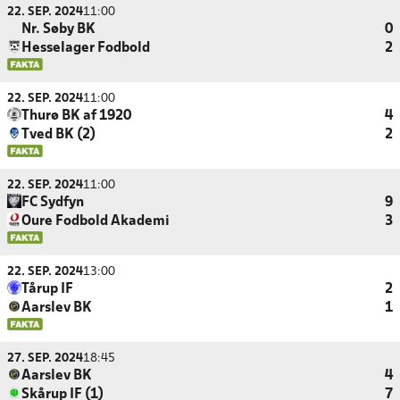
22. SEP. 2024
11:00
Nr. Søby BK
0
Hesselager Fodbold
2
22. SEP. 2024
11:00
Thurø BK af 1920
4
Tved BK (2)
2
22. SEP. 2024
11:00
FC Sydfyn
9
Oure Fodbold Akademi
3
22. SEP. 2024
13:00
Tårup IF
2
Aarslev BK
1
27. SEP. 2024
18:45
Aarslev BK
4
Skårup IF (1)
7