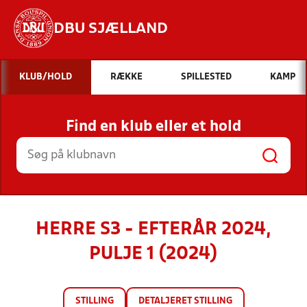
DBU SJÆLLAND
Hvad vil du søge efter?
KLUB/HOLD
RÆKKE
SPILLESTED
KAMP
INDHOLD OG NYHEDER
Find en klub eller et hold
STILLINGER, RESULTATER, KLUBBER OG
HOLD
HERRE S3 - EFTERÅR 2024,
PULJE 1 (2024)
STILLING
DETALJERET STILLING